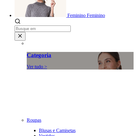
Feminino
Feminino
Categoria
Ver tudo >
Roupas
Blusas e Camisetas
Vestidos