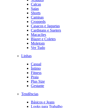
Calças
Saias
Shorts
Camisas
Croppeds
Casacos e Jaquetas
Cardigans e Sueters
Macacões
Blazer e Coletes
Moletom
Ver Tudo
Linhas
Casual
Íntimo
Fitness
Praia
Plus Size
Gestante
Tendências
Básicos e Jeans
Looks para Trabalho