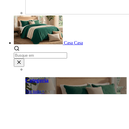
Casa
Casa
Categoria
Ver tudo >