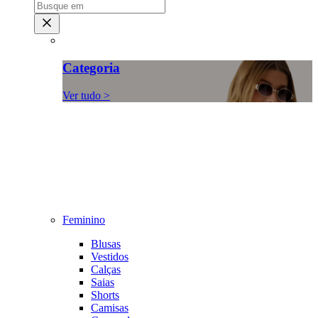
Categoria
Ver tudo >
Feminino
Blusas
Vestidos
Calças
Saias
Shorts
Camisas