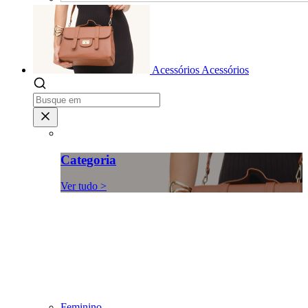
Acessórios
Acessórios
Categoria
Ver tudo >
Feminino