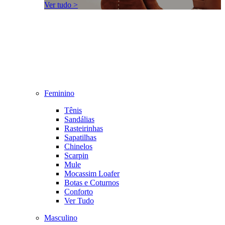
Ver tudo >
Feminino
Tênis
Sandálias
Rasteirinhas
Sapatilhas
Chinelos
Scarpin
Mule
Mocassim Loafer
Botas e Coturnos
Conforto
Ver Tudo
Masculino