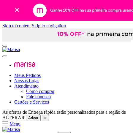
Ganhe 10% OFF na sua primeira compra usan
Skip to content
Skip to navigation
Meus Pedidos
Nossas Lojas
Atendimento
Como comprar
Fale conosco
Cartões e Serviços
As ofertas de
Entrega rápida
estão personalizados para a região de
ALTERAR
Ativar
×
Menu