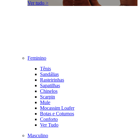
Ver tudo >
Feminino
Tênis
Sandálias
Rasteirinhas
Sapatilhas
Chinelos
Scarpin
Mule
Mocassim Loafer
Botas e Coturnos
Conforto
Ver Tudo
Masculino