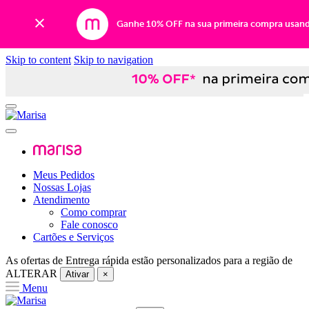
Ganhe 10% OFF na sua primeira compra usan
Skip to content
Skip to navigation
Meus Pedidos
Nossas Lojas
Atendimento
Como comprar
Fale conosco
Cartões e Serviços
As ofertas de
Entrega rápida
estão personalizados para a região de
ALTERAR
Ativar
×
Menu