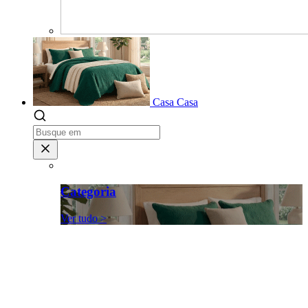
Casa
Casa
Categoria
Ver tudo >