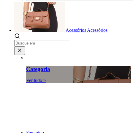
Acessórios
Acessórios
Categoria
Ver tudo >
Feminino