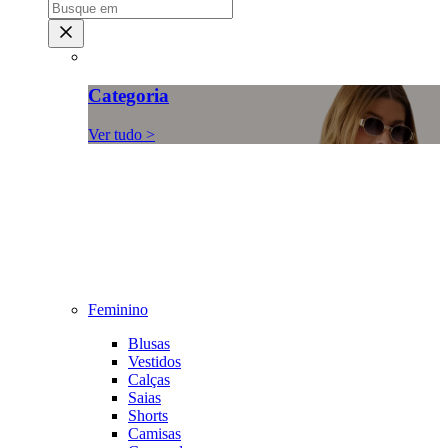
Categoria
Ver tudo >
Feminino
Blusas
Vestidos
Calças
Saias
Shorts
Camisas