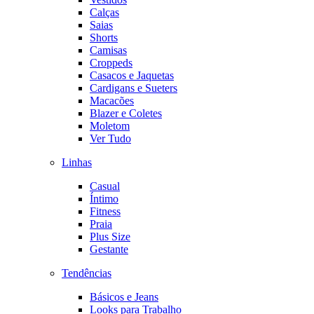
Calças
Saias
Shorts
Camisas
Croppeds
Casacos e Jaquetas
Cardigans e Sueters
Macacões
Blazer e Coletes
Moletom
Ver Tudo
Linhas
Casual
Íntimo
Fitness
Praia
Plus Size
Gestante
Tendências
Básicos e Jeans
Looks para Trabalho