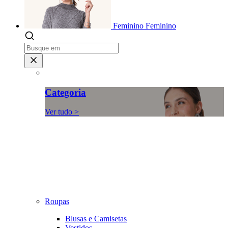
Feminino
Feminino
Categoria
Ver tudo >
Roupas
Blusas e Camisetas
Vestidos