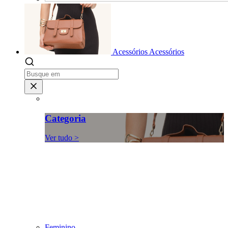
Acessórios
Acessórios
Categoria
Ver tudo >
Feminino