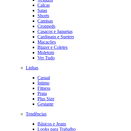
Calças
Saias
Shorts
Camisas
Croppeds
Casacos e Jaquetas
Cardigans e Sueters
Macacões
Blazer e Coletes
Moletom
Ver Tudo
Linhas
Casual
Íntimo
Fitness
Praia
Plus Size
Gestante
Tendências
Básicos e Jeans
Looks para Trabalho