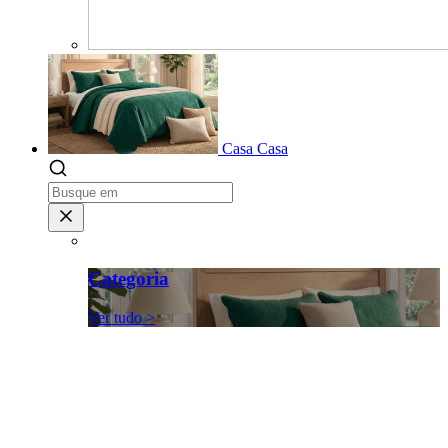
Casa
Casa
Categoria
Ver tudo >