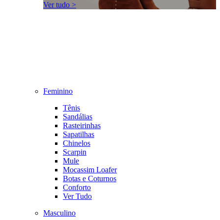
Ver tudo >
Feminino
Tênis
Sandálias
Rasteirinhas
Sapatilhas
Chinelos
Scarpin
Mule
Mocassim Loafer
Botas e Coturnos
Conforto
Ver Tudo
Masculino