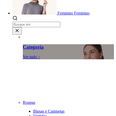
Feminino
Feminino
Categoria
Ver tudo >
Roupas
Blusas e Camisetas
Vestidos