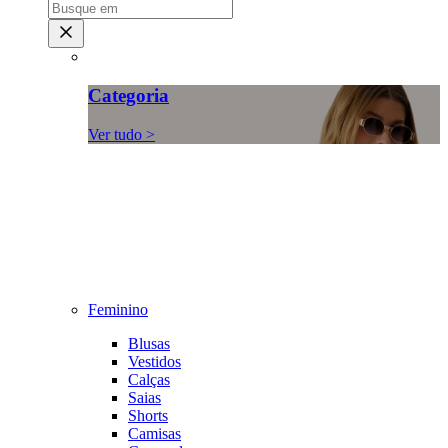
Categoria
Ver tudo >
Feminino
Blusas
Vestidos
Calças
Saias
Shorts
Camisas