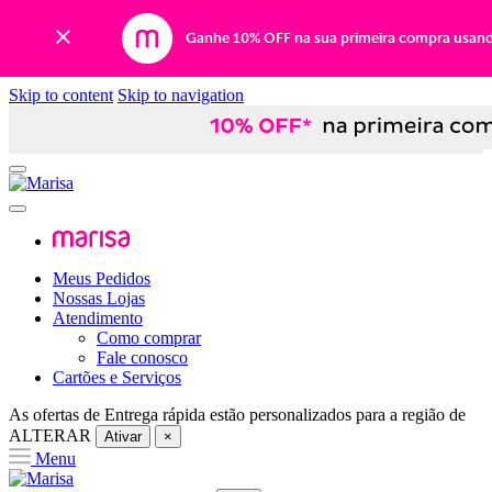
Ganhe 10% OFF na sua primeira compra usan
Skip to content
Skip to navigation
Meus Pedidos
Nossas Lojas
Atendimento
Como comprar
Fale conosco
Cartões e Serviços
As ofertas de
Entrega rápida
estão personalizados para a região de
ALTERAR
Ativar
×
Menu