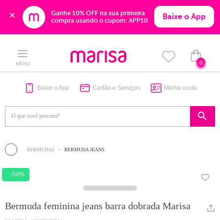
Ganhe 10% OFF na sua primeira 
Baixe o App
compra usando o cupom: APP10
Skip
Skip
to
to
content
navigation
0
MENU
Baixe o App
Cartão e Serviços
Minha conta
BERMUDAS
BERMUDA JEANS
-54%
Bermuda feminina jeans barra dobrada Marisa