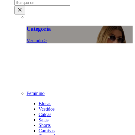
Categoria
Ver tudo >
Feminino
Blusas
Vestidos
Calças
Saias
Shorts
Camisas