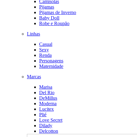
Camisolas
Pijamas
Pijamas de Inverno
Baby Doll
Robe e Roupão
Linhas
Casual
Sexy
Renda
Personagens
Maternidade
Marcas
Marisa
Del Rio
DeMillus
Moderna
Lucitex
Plié
Love Secret
Dilady
Delcotton