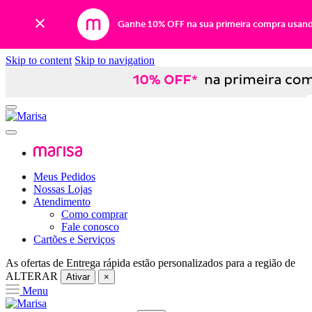
Ganhe 10% OFF na sua primeira compra usan
Skip to content
Skip to navigation
Meus Pedidos
Nossas Lojas
Atendimento
Como comprar
Fale conosco
Cartões e Serviços
As ofertas de
Entrega rápida
estão personalizados para a região de
ALTERAR
Ativar
×
Menu