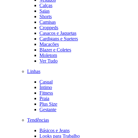
Calças
Saias
Shorts
Camisas
Croppeds
Casacos e Jaquetas
Cardigans e Sueters
Macacões
Blazer e Coletes
Moletom
Ver Tudo
Linhas
Casual
Íntimo
Fitness
Praia
Plus Size
Gestante
Tendências
Básicos e Jeans
Looks para Trabalho