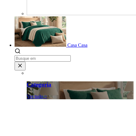
Casa
Casa
Categoria
Ver tudo >