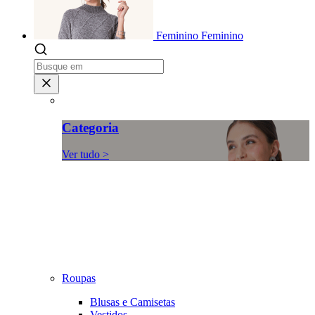
Feminino
Feminino
Categoria
Ver tudo >
Roupas
Blusas e Camisetas
Vestidos