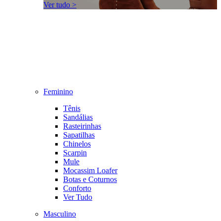
Ver tudo >
Feminino
Tênis
Sandálias
Rasteirinhas
Sapatilhas
Chinelos
Scarpin
Mule
Mocassim Loafer
Botas e Coturnos
Conforto
Ver Tudo
Masculino