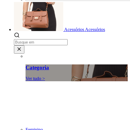
Acessórios
Acessórios
Categoria
Ver tudo >
Feminino