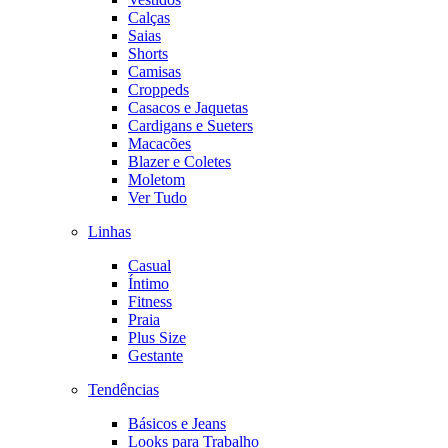
Calças
Saias
Shorts
Camisas
Croppeds
Casacos e Jaquetas
Cardigans e Sueters
Macacões
Blazer e Coletes
Moletom
Ver Tudo
Linhas
Casual
Íntimo
Fitness
Praia
Plus Size
Gestante
Tendências
Básicos e Jeans
Looks para Trabalho