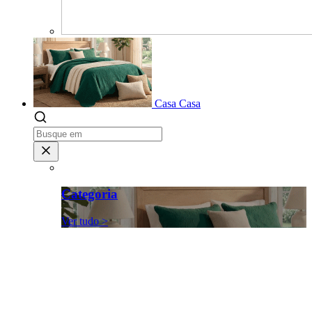
Casa
Casa
Categoria
Ver tudo >