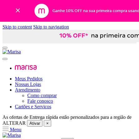
Ganhe 10% OFF na sua primeira compra usan
Skip to content
Skip to navigation
Meus Pedidos
Nossas Lojas
Atendimento
Como comprar
Fale conosco
Cartões e Serviços
As ofertas de
Entrega rápida
estão personalizados para a região de
ALTERAR
Ativar
×
Menu