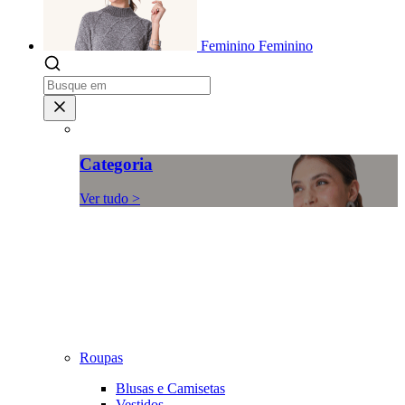
Feminino
Feminino
Categoria
Ver tudo >
Roupas
Blusas e Camisetas
Vestidos