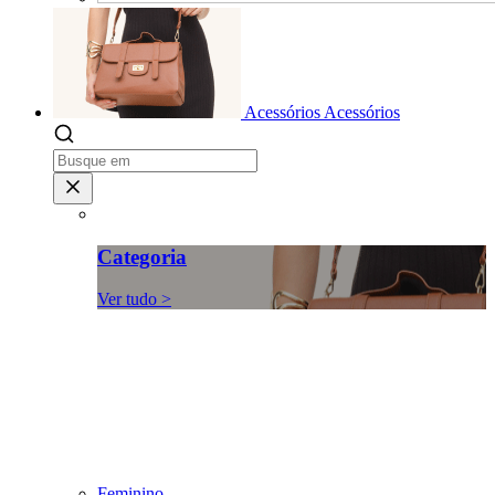
Acessórios
Acessórios
Categoria
Ver tudo >
Feminino