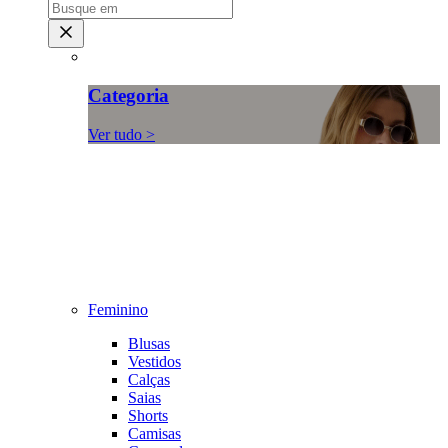
Categoria
Ver tudo >
Feminino
Blusas
Vestidos
Calças
Saias
Shorts
Camisas