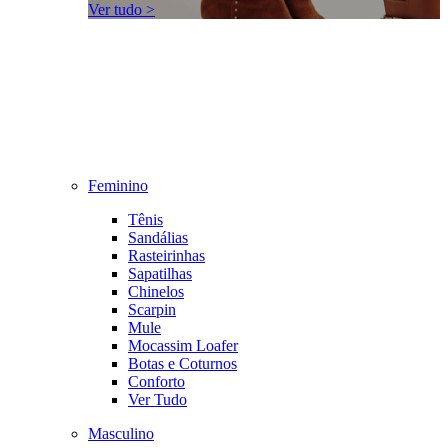
Ver tudo >
Feminino
Tênis
Sandálias
Rasteirinhas
Sapatilhas
Chinelos
Scarpin
Mule
Mocassim Loafer
Botas e Coturnos
Conforto
Ver Tudo
Masculino