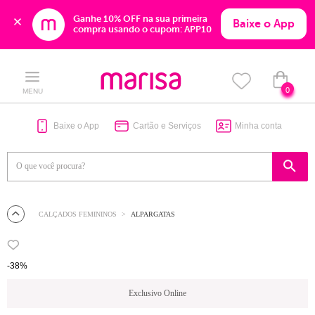
Ganhe 10% OFF na sua primeira 
Baixe o App
compra usando o cupom: APP10
Skip
Skip
to
to
content
navigation
0
MENU
Baixe o App
Cartão e Serviços
Minha conta
CALÇADOS FEMININOS
ALPARGATAS
-38%
Exclusivo Online