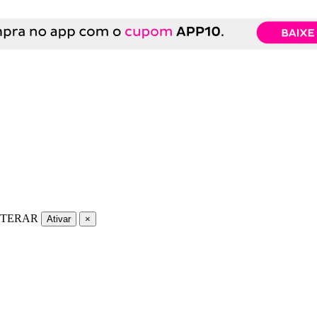
LTERAR
Ativar
×