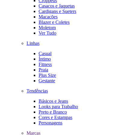
Croppeds
Casacos e Jaquetas
Cardigans e Sueters
Macacões
Blazer e Coletes
Moletom
Ver Tudo
Linhas
Casual
Íntimo
Fitness
Praia
Plus Size
Gestante
Tendências
Básicos e Jeans
Looks para Trabalho
Preto e Branco
Cores e Estampas
Personagens
Marcas