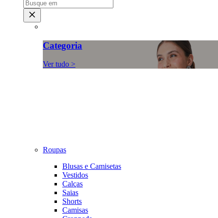
Categoria
Ver tudo >
Roupas
Blusas e Camisetas
Vestidos
Calças
Saias
Shorts
Camisas