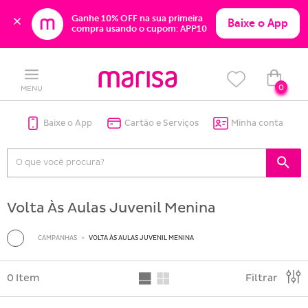
Ganhe 10% OFF na sua primeira 
Baixe o App
compra usando o cupom: APP10
Skip
Skip
to
to
content
navigation
0
MENU
Baixe o App
Cartão e Serviços
Minha conta
Volta Às Aulas Juvenil Menina
CAMPANHAS
VOLTA ÀS AULAS JUVENIL MENINA
0 Item
Filtrar