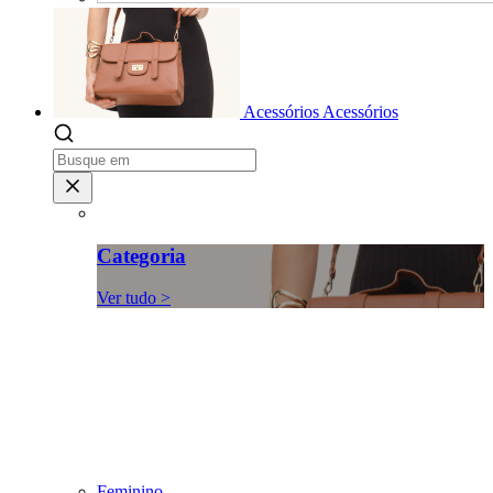
Acessórios
Acessórios
Categoria
Ver tudo >
Feminino