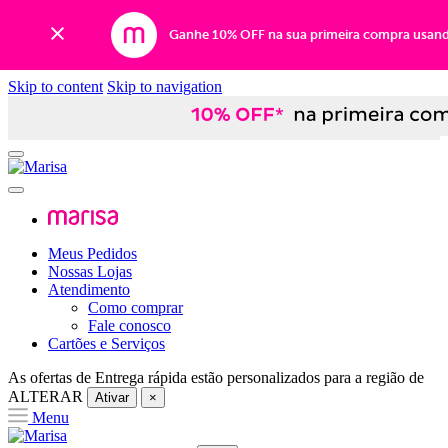
Ganhe 10% OFF na sua primeira compra usan
Skip to content
Skip to navigation
Meus Pedidos
Nossas Lojas
Atendimento
Como comprar
Fale conosco
Cartões e Serviços
As ofertas de
Entrega rápida
estão personalizados para a região de
ALTERAR
Ativar
×
Menu