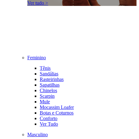
Ver tudo >
Feminino
Tênis
Sandálias
Rasteirinhas
Sapatilhas
Chinelos
Scarpin
Mule
Mocassim Loafer
Botas e Coturnos
Conforto
Ver Tudo
Masculino