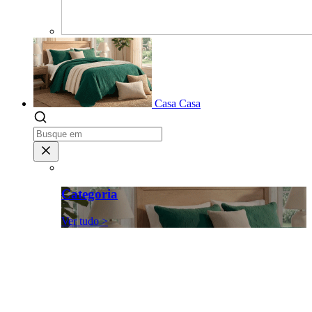
Casa
Casa
Categoria
Ver tudo >