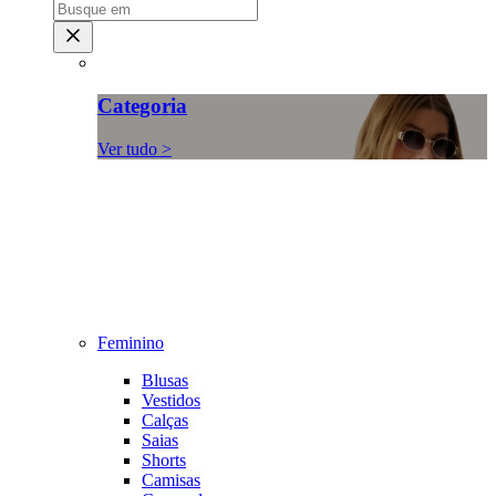
Categoria
Ver tudo >
Feminino
Blusas
Vestidos
Calças
Saias
Shorts
Camisas