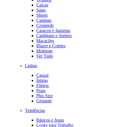
Calças
Saias
Shorts
Camisas
Croppeds
Casacos e Jaquetas
Cardigans e Sueters
Macacões
Blazer e Coletes
Moletom
Ver Tudo
Linhas
Casual
Íntimo
Fitness
Praia
Plus Size
Gestante
Tendências
Básicos e Jeans
Looks para Trabalho