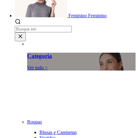
Feminino
Feminino
Categoria
Ver tudo >
Roupas
Blusas e Camisetas
Vestidos