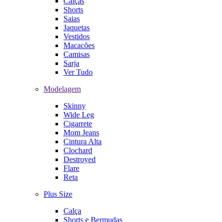
Calças
Shorts
Saias
Jaquetas
Vestidos
Macacões
Camisas
Sarja
Ver Tudo
Modelagem
Skinny
Wide Leg
Cigarrete
Mom Jeans
Cintura Alta
Clochard
Destroyed
Flare
Reta
Plus Size
Calça
Shorts e Bermudas