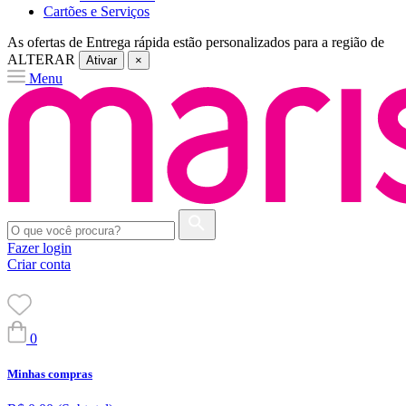
Cartões e Serviços
As ofertas de
Entrega rápida
estão personalizados para a região de
ALTERAR
Ativar
×
Menu
Fazer login
Criar conta
0
Minhas compras