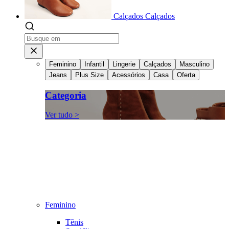
Calçados
Calçados
Feminino
Infantil
Lingerie
Calçados
Masculino
Jeans
Plus Size
Acessórios
Casa
Oferta
Categoria
Ver tudo >
Feminino
Tênis