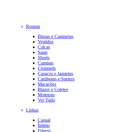
Roupas
Blusas e Camisetas
Vestidos
Calças
Saias
Shorts
Camisas
Croppeds
Casacos e Jaquetas
Cardigans e Sueters
Macacões
Blazer e Coletes
Moletom
Ver Tudo
Linhas
Casual
Íntimo
Fitness