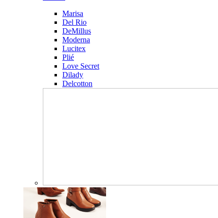
Marisa
Del Rio
DeMillus
Moderna
Lucitex
Plié
Love Secret
Dilady
Delcotton