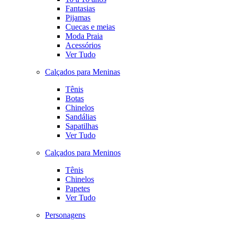
Fantasias
Pijamas
Cuecas e meias
Moda Praia
Acessórios
Ver Tudo
Calçados para Meninas
Tênis
Botas
Chinelos
Sandálias
Sapatilhas
Ver Tudo
Calçados para Meninos
Tênis
Chinelos
Papetes
Ver Tudo
Personagens