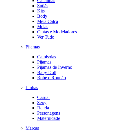
Calcinhas
Sutiãs
Kits
Body
Meia Calça
Meias
Cintas e Modeladores
Ver Tudo
Pijamas
Camisolas
Pijamas
Pijamas de Inverno
Baby Doll
Robe e Roupão
Linhas
Casual
Sexy
Renda
Personagens
Maternidade
Marcas