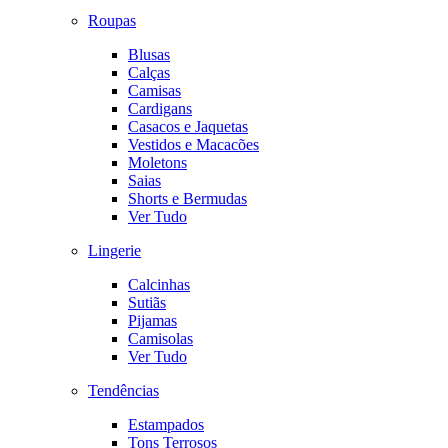
Roupas
Blusas
Calças
Camisas
Cardigans
Casacos e Jaquetas
Vestidos e Macacões
Moletons
Saias
Shorts e Bermudas
Ver Tudo
Lingerie
Calcinhas
Sutiãs
Pijamas
Camisolas
Ver Tudo
Tendências
Estampados
Tons Terrosos