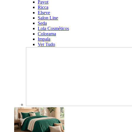
Payot
Ricca
Elseve
Salon Line
Seda
Lola Cosméticos
Colorama
Impala
Ver Tudo