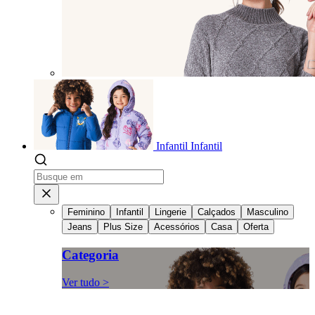
Infantil
Infantil
Feminino
Infantil
Lingerie
Calçados
Masculino
Jeans
Plus Size
Acessórios
Casa
Oferta
Categoria
Ver tudo >