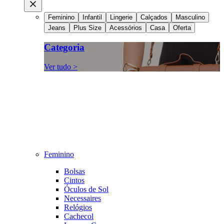
Feminino
Infantil
Lingerie
Calçados
Masculino
Jeans
Plus Size
Acessórios
Casa
Oferta
Categoria
Ver tudo >
Feminino
Bolsas
Cintos
Óculos de Sol
Necessaires
Relógios
Cachecol