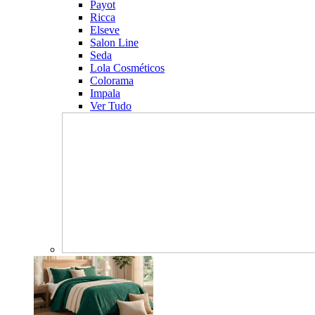
Payot
Ricca
Elseve
Salon Line
Seda
Lola Cosméticos
Colorama
Impala
Ver Tudo