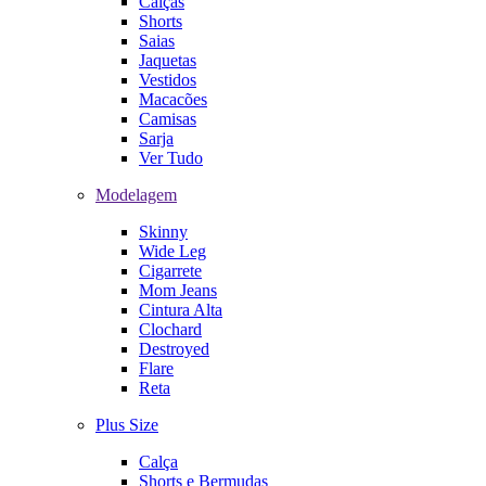
Calças
Shorts
Saias
Jaquetas
Vestidos
Macacões
Camisas
Sarja
Ver Tudo
Modelagem
Skinny
Wide Leg
Cigarrete
Mom Jeans
Cintura Alta
Clochard
Destroyed
Flare
Reta
Plus Size
Calça
Shorts e Bermudas