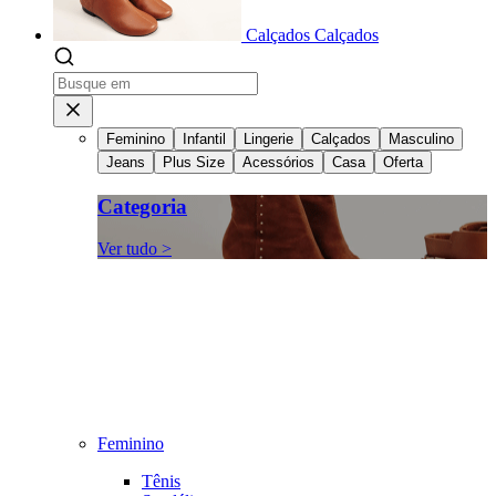
Calçados
Calçados
Feminino
Infantil
Lingerie
Calçados
Masculino
Jeans
Plus Size
Acessórios
Casa
Oferta
Categoria
Ver tudo >
Feminino
Tênis