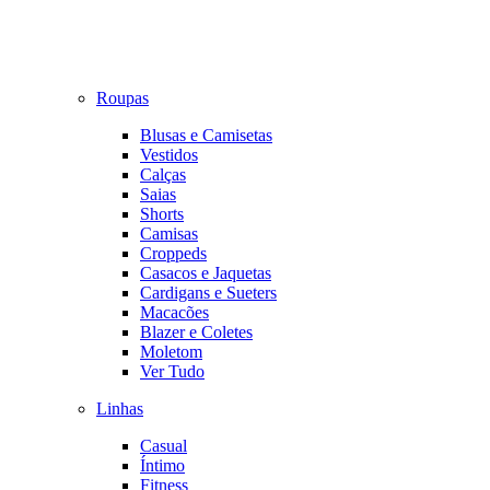
Roupas
Blusas e Camisetas
Vestidos
Calças
Saias
Shorts
Camisas
Croppeds
Casacos e Jaquetas
Cardigans e Sueters
Macacões
Blazer e Coletes
Moletom
Ver Tudo
Linhas
Casual
Íntimo
Fitness