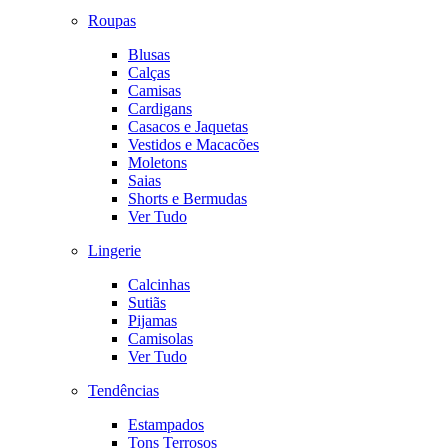
Roupas
Blusas
Calças
Camisas
Cardigans
Casacos e Jaquetas
Vestidos e Macacões
Moletons
Saias
Shorts e Bermudas
Ver Tudo
Lingerie
Calcinhas
Sutiãs
Pijamas
Camisolas
Ver Tudo
Tendências
Estampados
Tons Terrosos