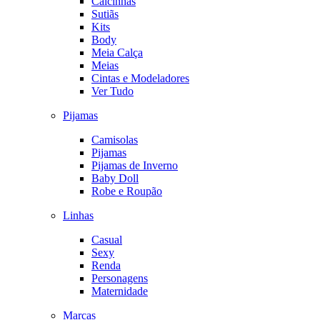
Calcinhas
Sutiãs
Kits
Body
Meia Calça
Meias
Cintas e Modeladores
Ver Tudo
Pijamas
Camisolas
Pijamas
Pijamas de Inverno
Baby Doll
Robe e Roupão
Linhas
Casual
Sexy
Renda
Personagens
Maternidade
Marcas