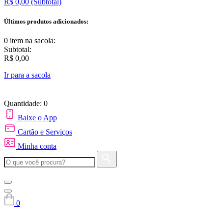
R$ 0,00
(Subtotal)
Últimos produtos adicionados:
0 item
na sacola:
Subtotal:
R$ 0,00
Ir para a sacola
Quantidade: 0
Baixe o App
Cartão e Serviços
Minha conta
0