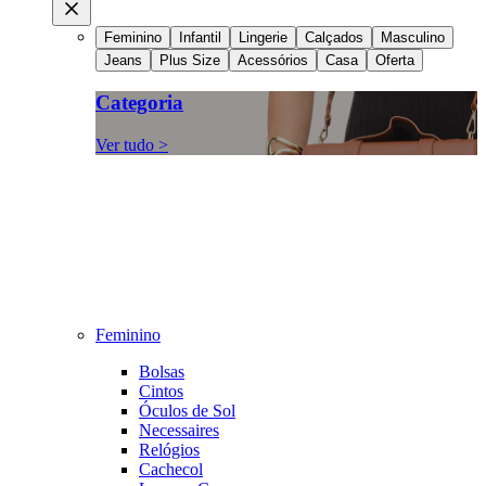
Feminino
Infantil
Lingerie
Calçados
Masculino
Jeans
Plus Size
Acessórios
Casa
Oferta
Categoria
Ver tudo >
Feminino
Bolsas
Cintos
Óculos de Sol
Necessaires
Relógios
Cachecol