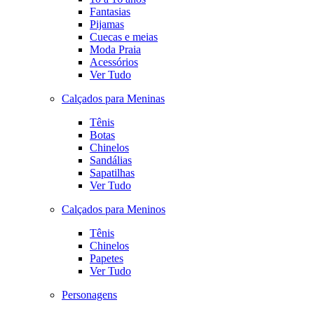
Fantasias
Pijamas
Cuecas e meias
Moda Praia
Acessórios
Ver Tudo
Calçados para Meninas
Tênis
Botas
Chinelos
Sandálias
Sapatilhas
Ver Tudo
Calçados para Meninos
Tênis
Chinelos
Papetes
Ver Tudo
Personagens