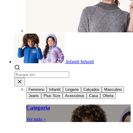
Infantil
Infantil
Feminino
Infantil
Lingerie
Calçados
Masculino
Jeans
Plus Size
Acessórios
Casa
Oferta
Categoria
Ver tudo >