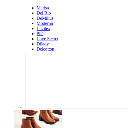
Marisa
Del Rio
DeMillus
Moderna
Lucitex
Plié
Love Secret
Dilady
Delcotton