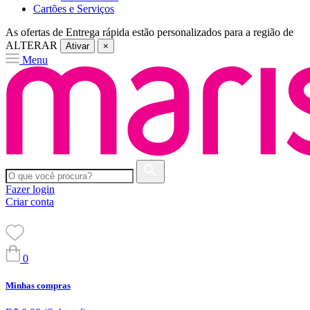
Cartões e Serviços
As ofertas de
Entrega rápida
estão personalizados para a região de
ALTERAR
Ativar
×
Menu
Fazer login
Criar conta
0
Minhas compras