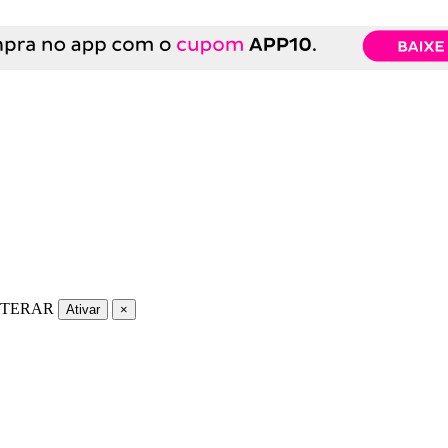
LTERAR
Ativar
×