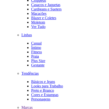
Croppeds
Casacos e Jaquetas
Cardigans e Sueters
Macacões
Blazer e Coletes
Moletom
Ver Tudo
Linhas
Casual
Íntimo
Fitness
Praia
Plus Size
Gestante
Tendências
Básicos e Jeans
Looks para Trabalho
Preto e Branco
Cores e Estampas
Personagens
Marcas