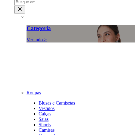
Categoria
Ver tudo >
Roupas
Blusas e Camisetas
Vestidos
Calças
Saias
Shorts
Camisas