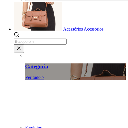
Acessórios
Acessórios
Categoria
Ver tudo >
Feminino