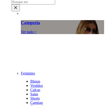
Categoria
Ver tudo >
Feminino
Blusas
Vestidos
Calças
Saias
Shorts
Camisas