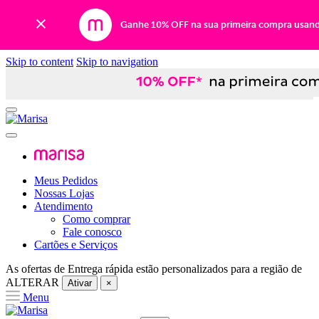
Ganhe 10% OFF na sua primeira compra usan
Skip to content
Skip to navigation
Meus Pedidos
Nossas Lojas
Atendimento
Como comprar
Fale conosco
Cartões e Serviços
As ofertas de
Entrega rápida
estão personalizados para a região de
ALTERAR
Ativar
×
Menu