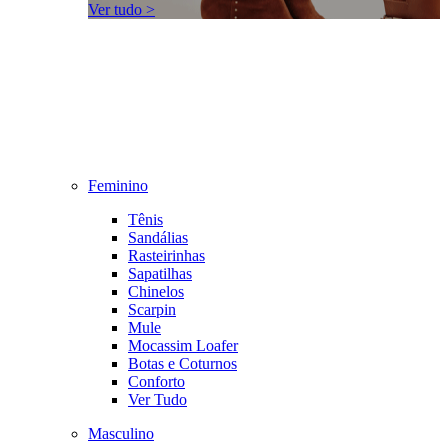
Ver tudo >
Feminino
Tênis
Sandálias
Rasteirinhas
Sapatilhas
Chinelos
Scarpin
Mule
Mocassim Loafer
Botas e Coturnos
Conforto
Ver Tudo
Masculino