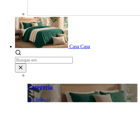
Casa
Casa
Categoria
Ver tudo >