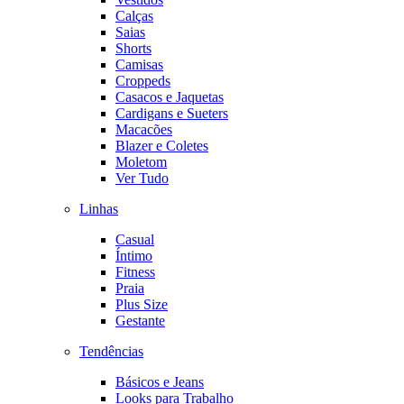
Calças
Saias
Shorts
Camisas
Croppeds
Casacos e Jaquetas
Cardigans e Sueters
Macacões
Blazer e Coletes
Moletom
Ver Tudo
Linhas
Casual
Íntimo
Fitness
Praia
Plus Size
Gestante
Tendências
Básicos e Jeans
Looks para Trabalho