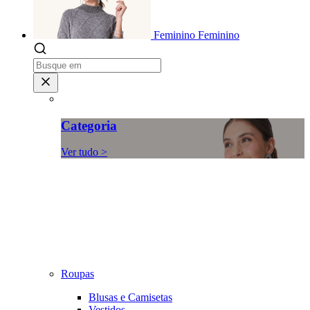
Feminino
Feminino
Categoria
Ver tudo >
Roupas
Blusas e Camisetas
Vestidos