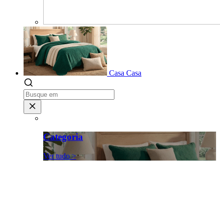
Casa
Casa
Categoria
Ver tudo >