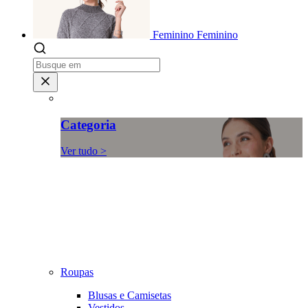
Feminino
Feminino
Categoria
Ver tudo >
Roupas
Blusas e Camisetas
Vestidos