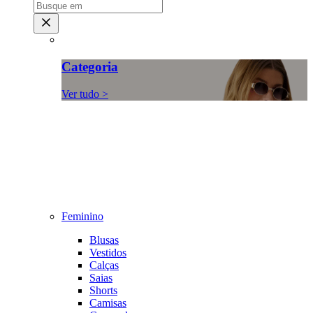
Categoria
Ver tudo >
Feminino
Blusas
Vestidos
Calças
Saias
Shorts
Camisas