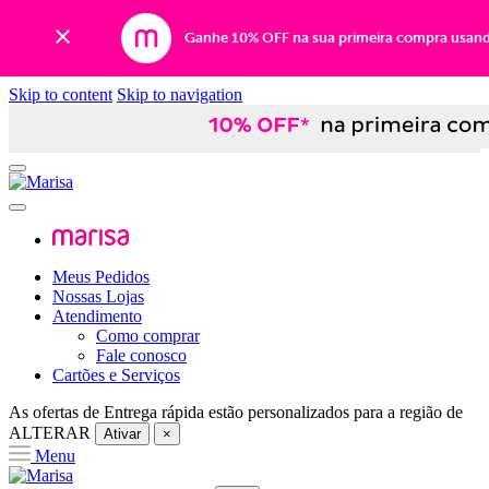
Ganhe 10% OFF na sua primeira compra usan
Skip to content
Skip to navigation
Meus Pedidos
Nossas Lojas
Atendimento
Como comprar
Fale conosco
Cartões e Serviços
As ofertas de
Entrega rápida
estão personalizados para a região de
ALTERAR
Ativar
×
Menu