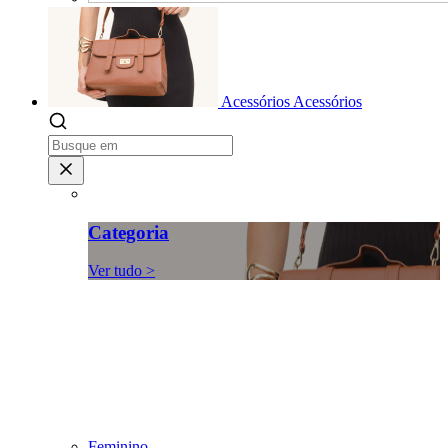
Acessórios
Acessórios
Categoria
Ver tudo >
Feminino