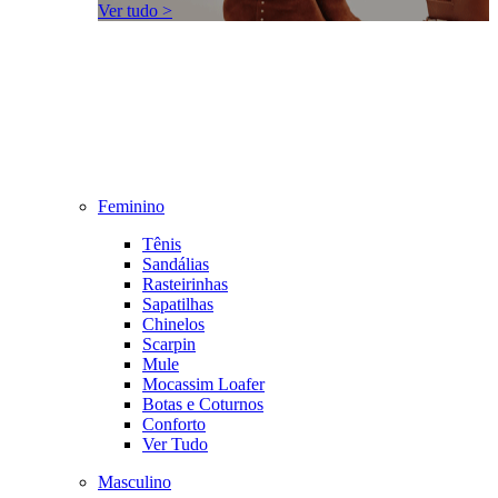
Ver tudo >
Feminino
Tênis
Sandálias
Rasteirinhas
Sapatilhas
Chinelos
Scarpin
Mule
Mocassim Loafer
Botas e Coturnos
Conforto
Ver Tudo
Masculino