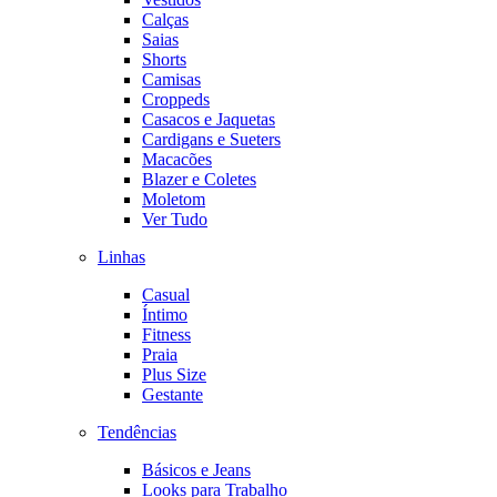
Calças
Saias
Shorts
Camisas
Croppeds
Casacos e Jaquetas
Cardigans e Sueters
Macacões
Blazer e Coletes
Moletom
Ver Tudo
Linhas
Casual
Íntimo
Fitness
Praia
Plus Size
Gestante
Tendências
Básicos e Jeans
Looks para Trabalho