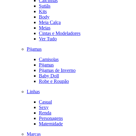
Calcinhas
Sutiãs
Kits
Body
Meia Calça
Meias
Cintas e Modeladores
Ver Tudo
Pijamas
Camisolas
Pijamas
Pijamas de Inverno
Baby Doll
Robe e Roupão
Linhas
Casual
Sexy
Renda
Personagens
Maternidade
Marcas