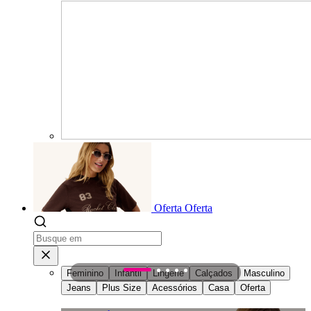
Oferta
Oferta
Feminino
Infantil
Lingerie
Calçados
Masculino
1
2
3
4
5
Jeans
Plus Size
Acessórios
Casa
Oferta