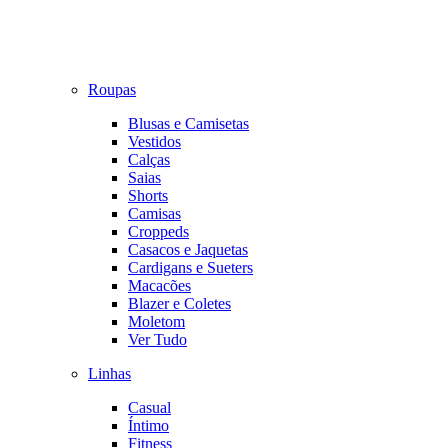
Roupas
Blusas e Camisetas
Vestidos
Calças
Saias
Shorts
Camisas
Croppeds
Casacos e Jaquetas
Cardigans e Sueters
Macacões
Blazer e Coletes
Moletom
Ver Tudo
Linhas
Casual
Íntimo
Fitness