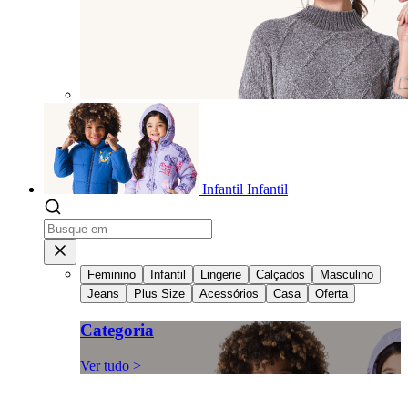
Infantil
Infantil
Feminino
Infantil
Lingerie
Calçados
Masculino
Jeans
Plus Size
Acessórios
Casa
Oferta
Categoria
Ver tudo >