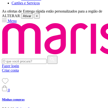
Cartões e Serviços
As ofertas de
Entrega rápida
estão personalizados para a região de
ALTERAR
Ativar
×
Menu
Fazer login
Criar conta
0
Minhas compras