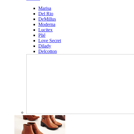
Marisa
Del Rio
DeMillus
Moderna
Lucitex
Plié
Love Secret
Dilady
Delcotton