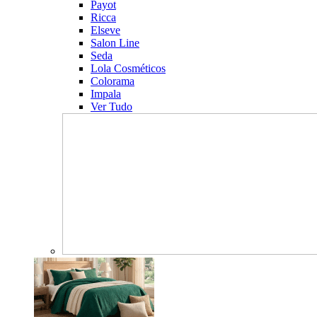
Payot
Ricca
Elseve
Salon Line
Seda
Lola Cosméticos
Colorama
Impala
Ver Tudo