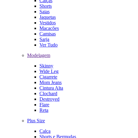
Calças
Shorts
Saias
Jaquetas
Vestidos
Macacões
Camisas
Sarja
Ver Tudo
Modelagem
Skinny
Wide Leg
Cigarrete
Mom Jeans
Cintura Alta
Clochard
Destroyed
Flare
Reta
Plus Size
Calça
Shorts e Bermudas