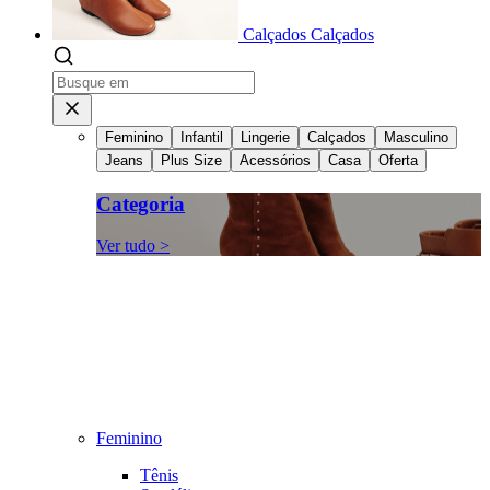
Calçados
Calçados
Feminino
Infantil
Lingerie
Calçados
Masculino
Jeans
Plus Size
Acessórios
Casa
Oferta
Categoria
Ver tudo >
Feminino
Tênis