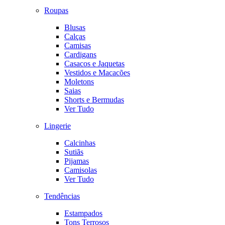
Roupas
Blusas
Calças
Camisas
Cardigans
Casacos e Jaquetas
Vestidos e Macacões
Moletons
Saias
Shorts e Bermudas
Ver Tudo
Lingerie
Calcinhas
Sutiãs
Pijamas
Camisolas
Ver Tudo
Tendências
Estampados
Tons Terrosos