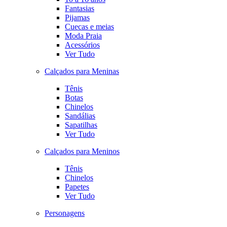
Fantasias
Pijamas
Cuecas e meias
Moda Praia
Acessórios
Ver Tudo
Calçados para Meninas
Tênis
Botas
Chinelos
Sandálias
Sapatilhas
Ver Tudo
Calçados para Meninos
Tênis
Chinelos
Papetes
Ver Tudo
Personagens