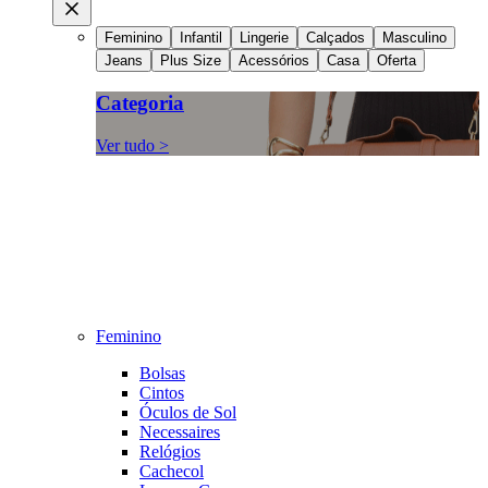
Feminino
Infantil
Lingerie
Calçados
Masculino
Jeans
Plus Size
Acessórios
Casa
Oferta
Categoria
Ver tudo >
Feminino
Bolsas
Cintos
Óculos de Sol
Necessaires
Relógios
Cachecol