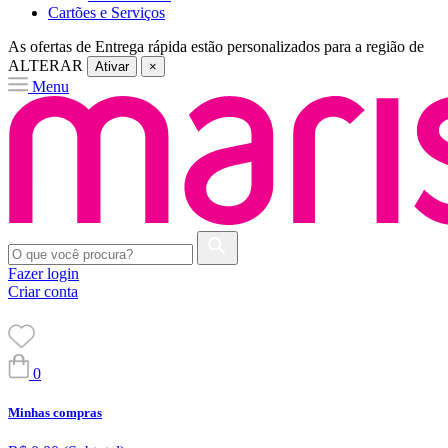
Cartões e Serviços
As ofertas de
Entrega rápida
estão personalizados para a região de
ALTERAR
Ativar
×
Menu
Fazer login
Criar conta
0
Minhas compras