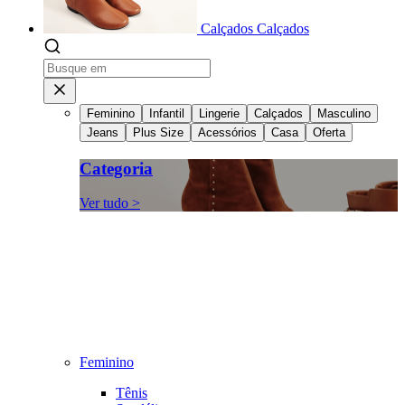
Calçados
Calçados
Feminino
Infantil
Lingerie
Calçados
Masculino
Jeans
Plus Size
Acessórios
Casa
Oferta
Categoria
Ver tudo >
Feminino
Tênis