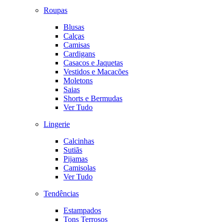
Roupas
Blusas
Calças
Camisas
Cardigans
Casacos e Jaquetas
Vestidos e Macacões
Moletons
Saias
Shorts e Bermudas
Ver Tudo
Lingerie
Calcinhas
Sutiãs
Pijamas
Camisolas
Ver Tudo
Tendências
Estampados
Tons Terrosos