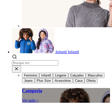
Infantil
Infantil
Feminino
Infantil
Lingerie
Calçados
Masculino
Jeans
Plus Size
Acessórios
Casa
Oferta
Categoria
Ver tudo >