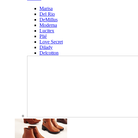
Marisa
Del Rio
DeMillus
Moderna
Lucitex
Plié
Love Secret
Dilady
Delcotton