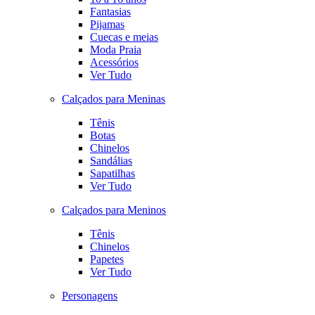
Fantasias
Pijamas
Cuecas e meias
Moda Praia
Acessórios
Ver Tudo
Calçados para Meninas
Tênis
Botas
Chinelos
Sandálias
Sapatilhas
Ver Tudo
Calçados para Meninos
Tênis
Chinelos
Papetes
Ver Tudo
Personagens