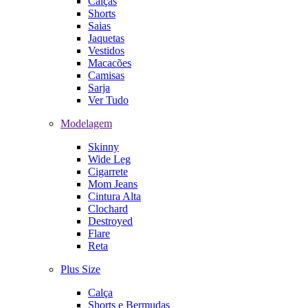
Calças
Shorts
Saias
Jaquetas
Vestidos
Macacões
Camisas
Sarja
Ver Tudo
Modelagem
Skinny
Wide Leg
Cigarrete
Mom Jeans
Cintura Alta
Clochard
Destroyed
Flare
Reta
Plus Size
Calça
Shorts e Bermudas