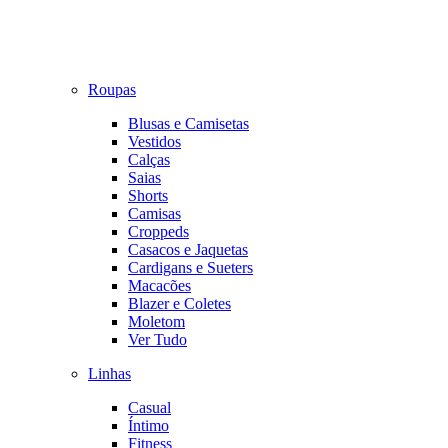
Roupas
Blusas e Camisetas
Vestidos
Calças
Saias
Shorts
Camisas
Croppeds
Casacos e Jaquetas
Cardigans e Sueters
Macacões
Blazer e Coletes
Moletom
Ver Tudo
Linhas
Casual
Íntimo
Fitness