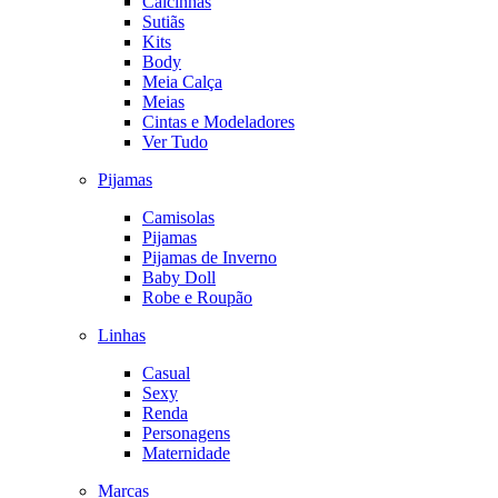
Calcinhas
Sutiãs
Kits
Body
Meia Calça
Meias
Cintas e Modeladores
Ver Tudo
Pijamas
Camisolas
Pijamas
Pijamas de Inverno
Baby Doll
Robe e Roupão
Linhas
Casual
Sexy
Renda
Personagens
Maternidade
Marcas