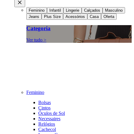
Feminino
Infantil
Lingerie
Calçados
Masculino
Jeans
Plus Size
Acessórios
Casa
Oferta
Categoria
Ver tudo >
Feminino
Bolsas
Cintos
Óculos de Sol
Necessaires
Relógios
Cachecol