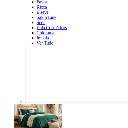
Payot
Ricca
Elseve
Salon Line
Seda
Lola Cosméticos
Colorama
Impala
Ver Tudo