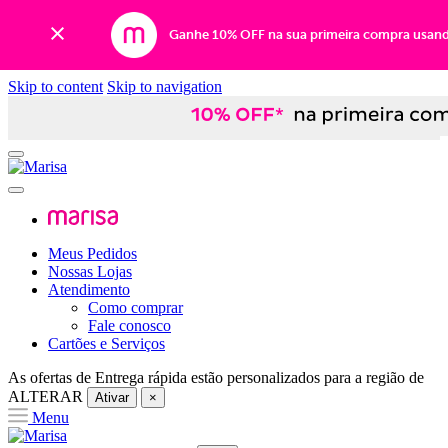
Ganhe 10% OFF na sua primeira compra usan
Skip to content
Skip to navigation
Meus Pedidos
Nossas Lojas
Atendimento
Como comprar
Fale conosco
Cartões e Serviços
As ofertas de
Entrega rápida
estão personalizados para a região de
ALTERAR
Ativar
×
Menu