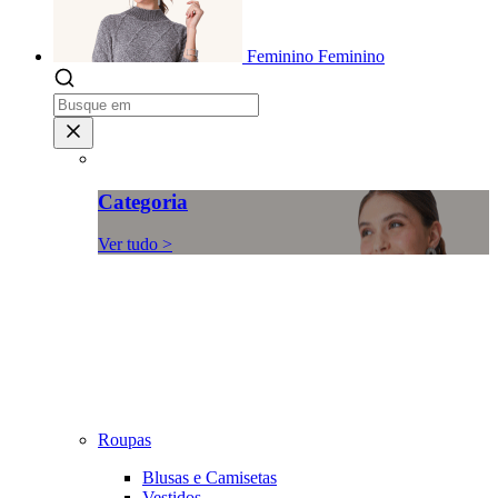
Feminino
Feminino
Categoria
Ver tudo >
Roupas
Blusas e Camisetas
Vestidos