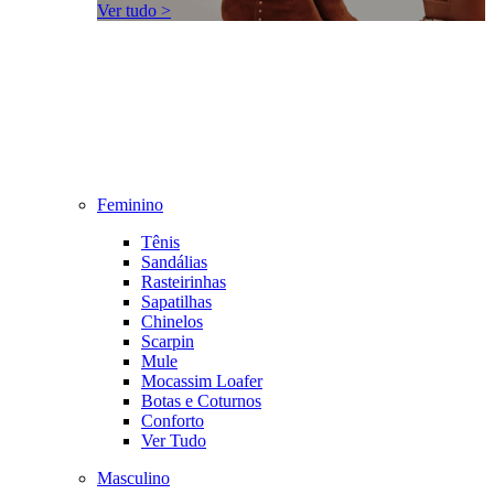
Ver tudo >
Feminino
Tênis
Sandálias
Rasteirinhas
Sapatilhas
Chinelos
Scarpin
Mule
Mocassim Loafer
Botas e Coturnos
Conforto
Ver Tudo
Masculino