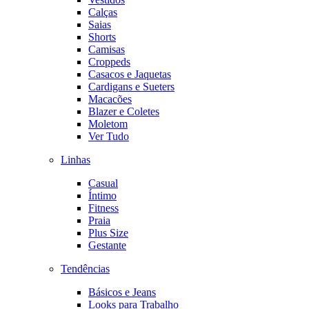
Calças
Saias
Shorts
Camisas
Croppeds
Casacos e Jaquetas
Cardigans e Sueters
Macacões
Blazer e Coletes
Moletom
Ver Tudo
Linhas
Casual
Íntimo
Fitness
Praia
Plus Size
Gestante
Tendências
Básicos e Jeans
Looks para Trabalho