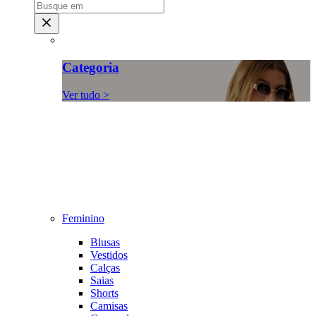
Categoria
Ver tudo >
Feminino
Blusas
Vestidos
Calças
Saias
Shorts
Camisas