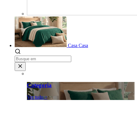
Casa
Casa
Categoria
Ver tudo >