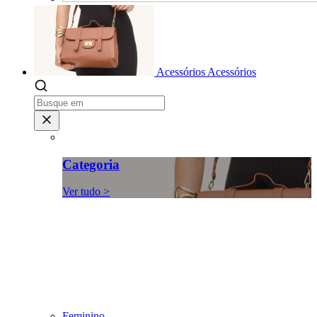
Acessórios
Acessórios
Categoria
Ver tudo >
Feminino