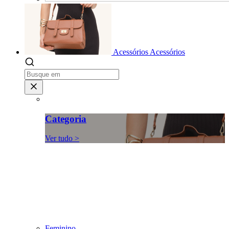
Acessórios
Acessórios
Categoria
Ver tudo >
Feminino