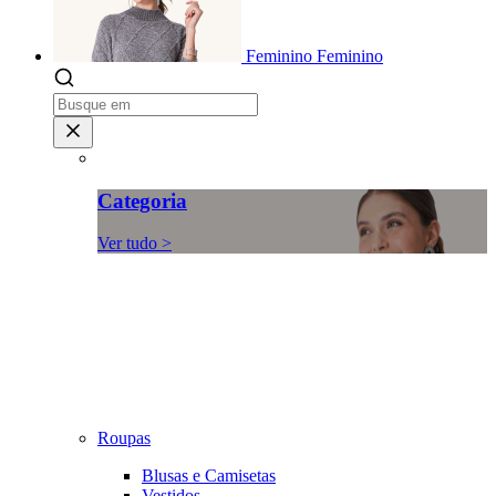
Feminino
Feminino
Categoria
Ver tudo >
Roupas
Blusas e Camisetas
Vestidos