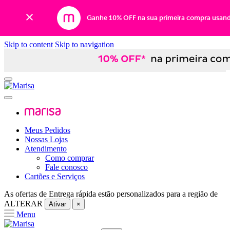
Ganhe 10% OFF na sua primeira compra usan
Skip to content
Skip to navigation
Meus Pedidos
Nossas Lojas
Atendimento
Como comprar
Fale conosco
Cartões e Serviços
As ofertas de
Entrega rápida
estão personalizados para a região de
ALTERAR
Ativar
×
Menu