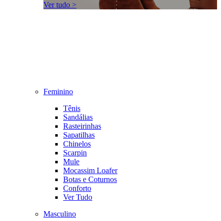
Ver tudo >
Feminino
Tênis
Sandálias
Rasteirinhas
Sapatilhas
Chinelos
Scarpin
Mule
Mocassim Loafer
Botas e Coturnos
Conforto
Ver Tudo
Masculino