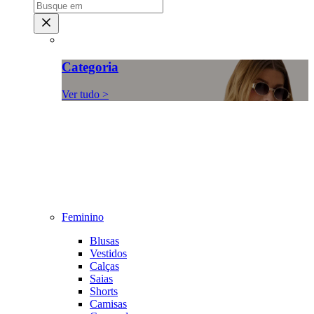
Categoria
Ver tudo >
Feminino
Blusas
Vestidos
Calças
Saias
Shorts
Camisas