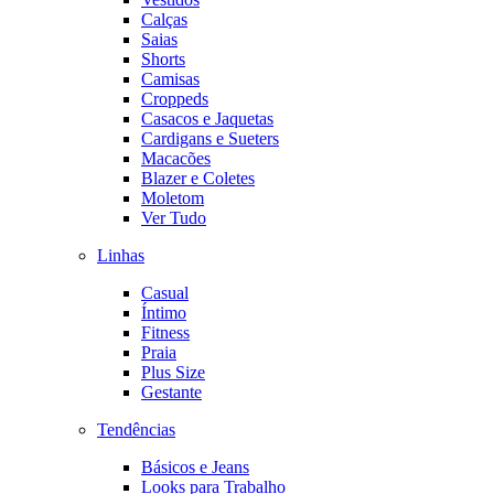
Calças
Saias
Shorts
Camisas
Croppeds
Casacos e Jaquetas
Cardigans e Sueters
Macacões
Blazer e Coletes
Moletom
Ver Tudo
Linhas
Casual
Íntimo
Fitness
Praia
Plus Size
Gestante
Tendências
Básicos e Jeans
Looks para Trabalho