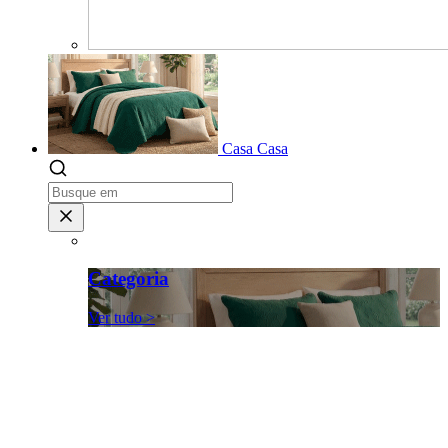
Casa
Casa
Categoria
Ver tudo >