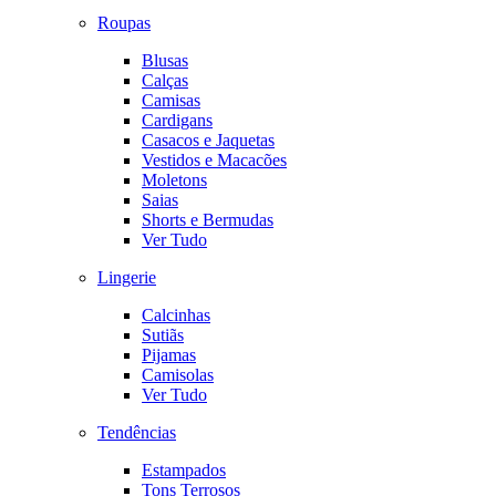
Roupas
Blusas
Calças
Camisas
Cardigans
Casacos e Jaquetas
Vestidos e Macacões
Moletons
Saias
Shorts e Bermudas
Ver Tudo
Lingerie
Calcinhas
Sutiãs
Pijamas
Camisolas
Ver Tudo
Tendências
Estampados
Tons Terrosos