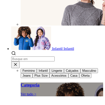
Infantil
Infantil
Feminino
Infantil
Lingerie
Calçados
Masculino
Jeans
Plus Size
Acessórios
Casa
Oferta
Categoria
Ver tudo >