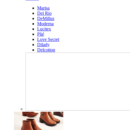
Marisa
Del Rio
DeMillus
Moderna
Lucitex
Plié
Love Secret
Dilady
Delcotton