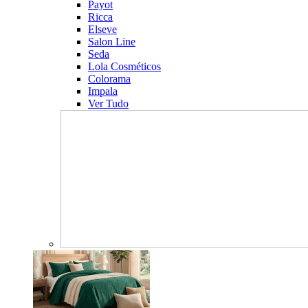
Payot
Ricca
Elseve
Salon Line
Seda
Lola Cosméticos
Colorama
Impala
Ver Tudo