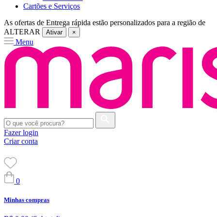
Cartões e Serviços
As ofertas de
Entrega rápida
estão personalizados para a região de
ALTERAR
Ativar
×
Menu
Fazer login
Criar conta
0
Minhas compras