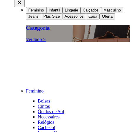
Feminino
Infantil
Lingerie
Calçados
Masculino
Jeans
Plus Size
Acessórios
Casa
Oferta
Categoria
Ver tudo >
Feminino
Bolsas
Cintos
Óculos de Sol
Necessaires
Relógios
Cachecol