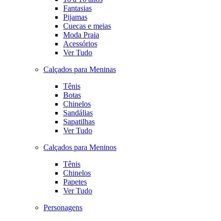
Fantasias
Pijamas
Cuecas e meias
Moda Praia
Acessórios
Ver Tudo
Calçados para Meninas
Tênis
Botas
Chinelos
Sandálias
Sapatilhas
Ver Tudo
Calçados para Meninos
Tênis
Chinelos
Papetes
Ver Tudo
Personagens