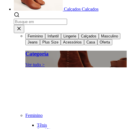
Calçados
Calçados
Feminino
Infantil
Lingerie
Calçados
Masculino
Jeans
Plus Size
Acessórios
Casa
Oferta
Categoria
Ver tudo >
Feminino
Tênis