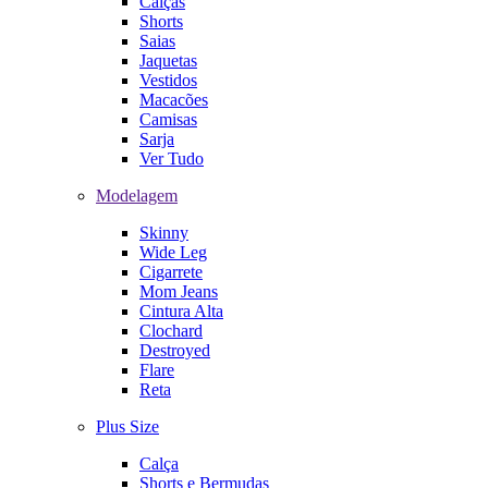
Calças
Shorts
Saias
Jaquetas
Vestidos
Macacões
Camisas
Sarja
Ver Tudo
Modelagem
Skinny
Wide Leg
Cigarrete
Mom Jeans
Cintura Alta
Clochard
Destroyed
Flare
Reta
Plus Size
Calça
Shorts e Bermudas