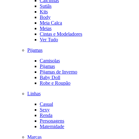
Calcinhas
Sutiãs
Kits
Body
Meia Calça
Meias
Cintas e Modeladores
Ver Tudo
Pijamas
Camisolas
Pijamas
Pijamas de Inverno
Baby Doll
Robe e Roupão
Linhas
Casual
Sexy
Renda
Personagens
Maternidade
Marcas