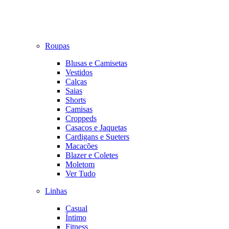
Roupas
Blusas e Camisetas
Vestidos
Calças
Saias
Shorts
Camisas
Croppeds
Casacos e Jaquetas
Cardigans e Sueters
Macacões
Blazer e Coletes
Moletom
Ver Tudo
Linhas
Casual
Íntimo
Fitness