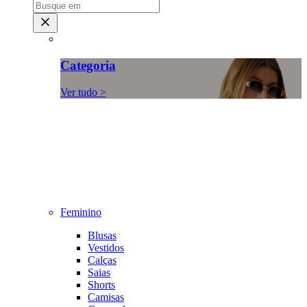
Categoria
Ver tudo >
Feminino
Blusas
Vestidos
Calças
Saias
Shorts
Camisas