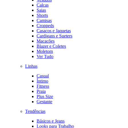
Calças
Saias
Shorts
Camisas
Croppeds
Casacos e Jaquetas
Cardigans e Sueters
Macacões
Blazer e Coletes
Moletom
Ver Tudo
Linhas
Casual
Íntimo
Fitness
Praia
Plus Size
Gestante
Tendências
Básicos e Jeans
Looks para Trabalho