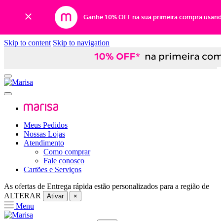
Ganhe 10% OFF na sua primeira compra usan
Skip to content
Skip to navigation
Meus Pedidos
Nossas Lojas
Atendimento
Como comprar
Fale conosco
Cartões e Serviços
As ofertas de
Entrega rápida
estão personalizados para a região de
ALTERAR
Ativar
×
Menu