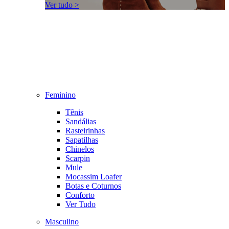
Ver tudo >
Feminino
Tênis
Sandálias
Rasteirinhas
Sapatilhas
Chinelos
Scarpin
Mule
Mocassim Loafer
Botas e Coturnos
Conforto
Ver Tudo
Masculino