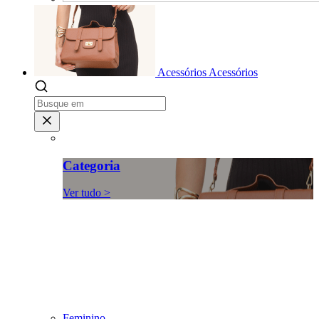
Acessórios
Acessórios
Categoria
Ver tudo >
Feminino