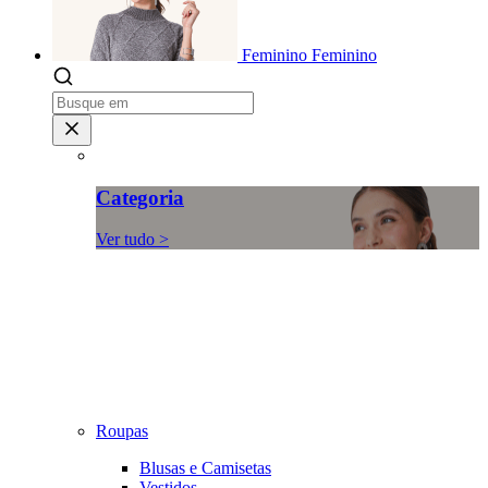
Feminino
Feminino
Categoria
Ver tudo >
Roupas
Blusas e Camisetas
Vestidos