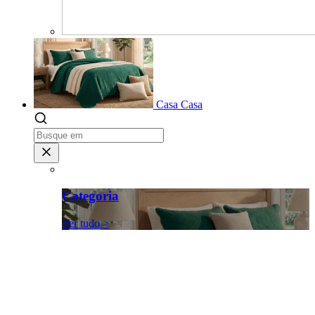
Casa
Casa
Categoria
Ver tudo >