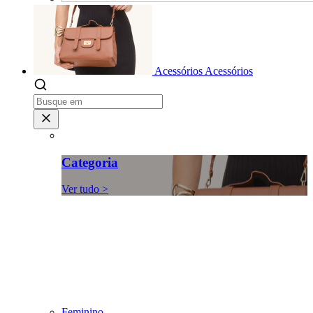
Acessórios
Acessórios
Categoria
Ver tudo >
Feminino