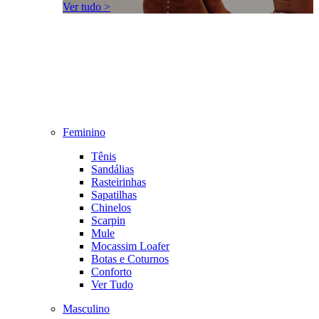
Ver tudo >
Feminino
Tênis
Sandálias
Rasteirinhas
Sapatilhas
Chinelos
Scarpin
Mule
Mocassim Loafer
Botas e Coturnos
Conforto
Ver Tudo
Masculino