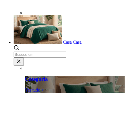
Casa
Casa
Categoria
Ver tudo >