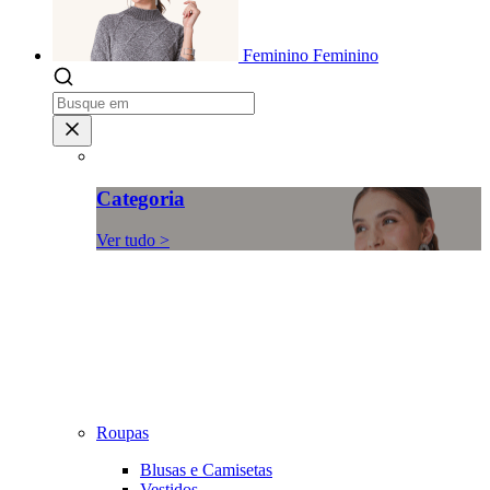
Feminino
Feminino
Categoria
Ver tudo >
Roupas
Blusas e Camisetas
Vestidos