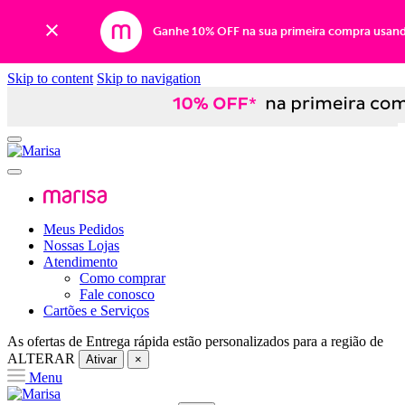
Ganhe 10% OFF na sua primeira compra usan
Skip to content
Skip to navigation
Meus Pedidos
Nossas Lojas
Atendimento
Como comprar
Fale conosco
Cartões e Serviços
As ofertas de
Entrega rápida
estão personalizados para a região de
ALTERAR
Ativar
×
Menu