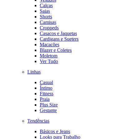
Calças
Saias
Shorts
Camisas
Croppeds
Casacos e Jaquetas
Cardigans e Sueters
Macacões
Blazer e Coletes
Moletom
Ver Tudo
Linhas
Casual
Íntimo
Fitness
Praia
Plus Size
Gestante
Tendências
Básicos e Jeans
Looks para Trabalho