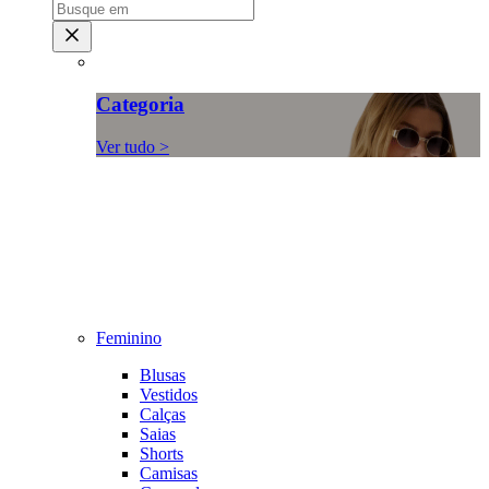
Categoria
Ver tudo >
Feminino
Blusas
Vestidos
Calças
Saias
Shorts
Camisas