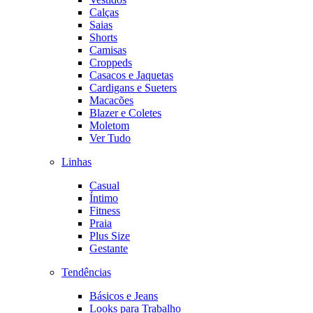
Calças
Saias
Shorts
Camisas
Croppeds
Casacos e Jaquetas
Cardigans e Sueters
Macacões
Blazer e Coletes
Moletom
Ver Tudo
Linhas
Casual
Íntimo
Fitness
Praia
Plus Size
Gestante
Tendências
Básicos e Jeans
Looks para Trabalho