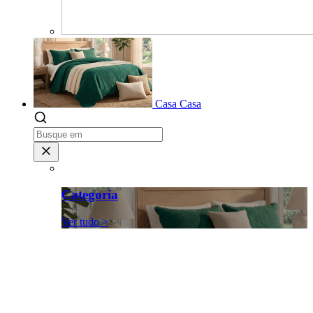
Casa
Casa
Categoria
Ver tudo >