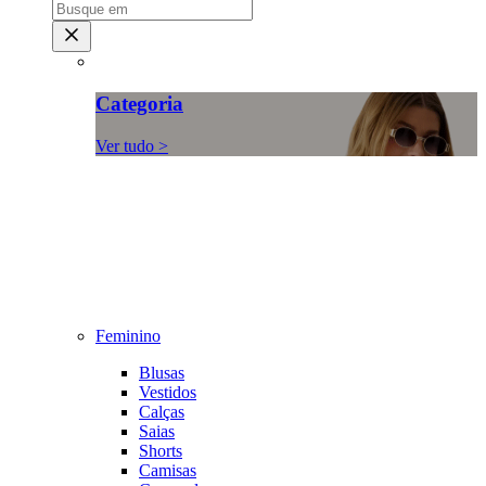
Categoria
Ver tudo >
Feminino
Blusas
Vestidos
Calças
Saias
Shorts
Camisas