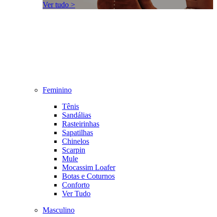
Ver tudo >
Feminino
Tênis
Sandálias
Rasteirinhas
Sapatilhas
Chinelos
Scarpin
Mule
Mocassim Loafer
Botas e Coturnos
Conforto
Ver Tudo
Masculino