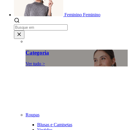
Feminino
Feminino
Categoria
Ver tudo >
Roupas
Blusas e Camisetas
Vestidos