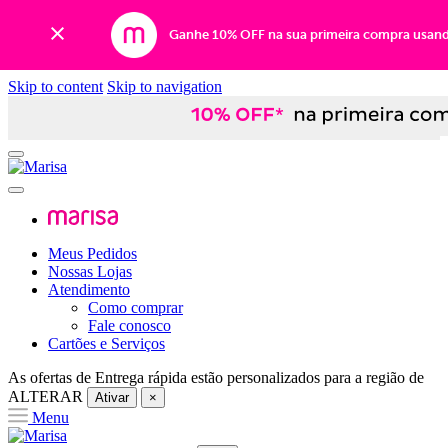
Ganhe 10% OFF na sua primeira compra usan
Skip to content
Skip to navigation
Meus Pedidos
Nossas Lojas
Atendimento
Como comprar
Fale conosco
Cartões e Serviços
As ofertas de
Entrega rápida
estão personalizados para a região de
ALTERAR
Ativar
×
Menu