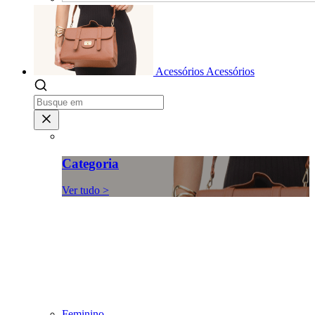
Acessórios
Acessórios
Categoria
Ver tudo >
Feminino