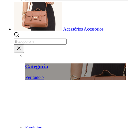
Acessórios
Acessórios
Categoria
Ver tudo >
Feminino