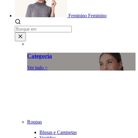
Feminino
Feminino
Categoria
Ver tudo >
Roupas
Blusas e Camisetas
Vestidos