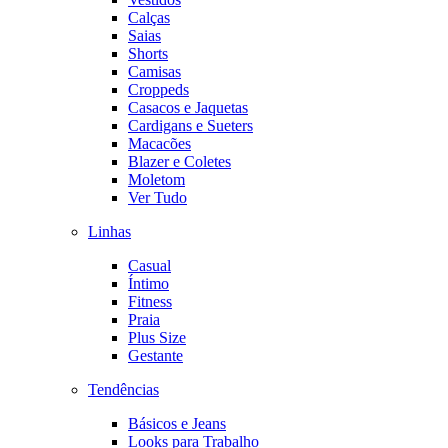
Calças
Saias
Shorts
Camisas
Croppeds
Casacos e Jaquetas
Cardigans e Sueters
Macacões
Blazer e Coletes
Moletom
Ver Tudo
Linhas
Casual
Íntimo
Fitness
Praia
Plus Size
Gestante
Tendências
Básicos e Jeans
Looks para Trabalho