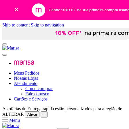
Ganhe 10% OFF na sua primeira compra usan
Skip to content
Skip to navigation
Meus Pedidos
Nossas Lojas
Atendimento
Como comprar
Fale conosco
Cartões e Serviços
As ofertas de
Entrega rápida
estão personalizados para a região de
ALTERAR
Ativar
×
Menu