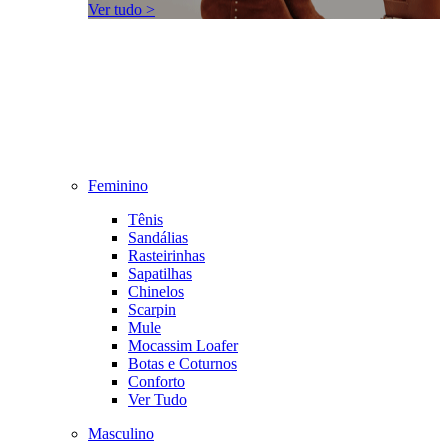
Ver tudo >
Feminino
Tênis
Sandálias
Rasteirinhas
Sapatilhas
Chinelos
Scarpin
Mule
Mocassim Loafer
Botas e Coturnos
Conforto
Ver Tudo
Masculino