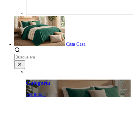
Casa
Casa
Categoria
Ver tudo >