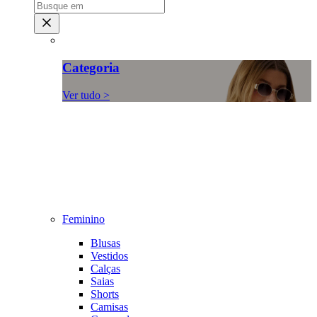
Categoria
Ver tudo >
Feminino
Blusas
Vestidos
Calças
Saias
Shorts
Camisas