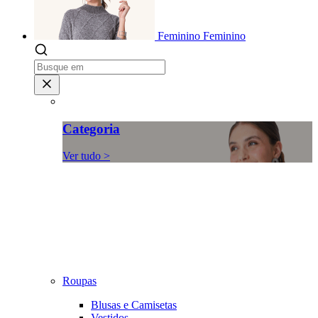
Feminino
Feminino
Categoria
Ver tudo >
Roupas
Blusas e Camisetas
Vestidos