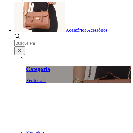
Acessórios
Acessórios
Categoria
Ver tudo >
Feminino