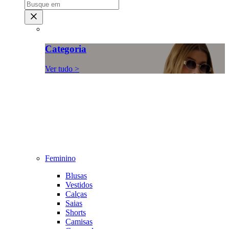
Categoria
Ver tudo >
Feminino
Blusas
Vestidos
Calças
Saias
Shorts
Camisas