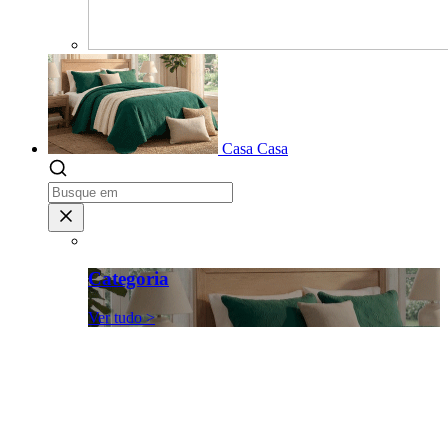
Casa
Casa
Categoria
Ver tudo >