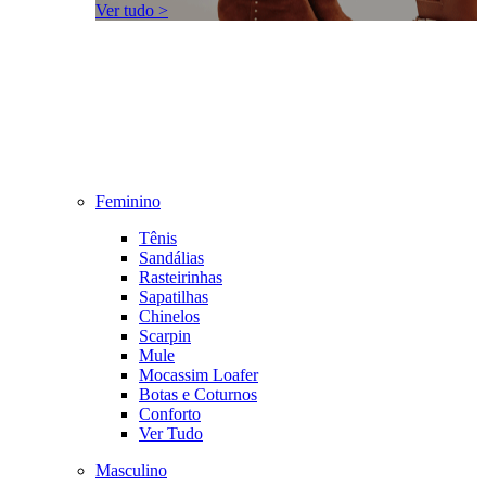
Ver tudo >
Feminino
Tênis
Sandálias
Rasteirinhas
Sapatilhas
Chinelos
Scarpin
Mule
Mocassim Loafer
Botas e Coturnos
Conforto
Ver Tudo
Masculino