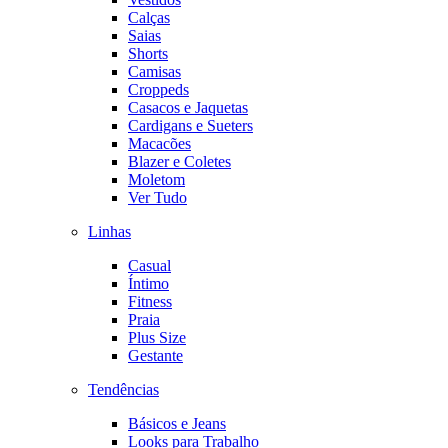
Calças
Saias
Shorts
Camisas
Croppeds
Casacos e Jaquetas
Cardigans e Sueters
Macacões
Blazer e Coletes
Moletom
Ver Tudo
Linhas
Casual
Íntimo
Fitness
Praia
Plus Size
Gestante
Tendências
Básicos e Jeans
Looks para Trabalho