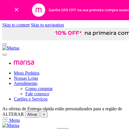
Ganhe 10% OFF na sua primeira compra usan
Skip to content
Skip to navigation
Meus Pedidos
Nossas Lojas
Atendimento
Como comprar
Fale conosco
Cartões e Serviços
As ofertas de
Entrega rápida
estão personalizados para a região de
ALTERAR
Ativar
×
Menu