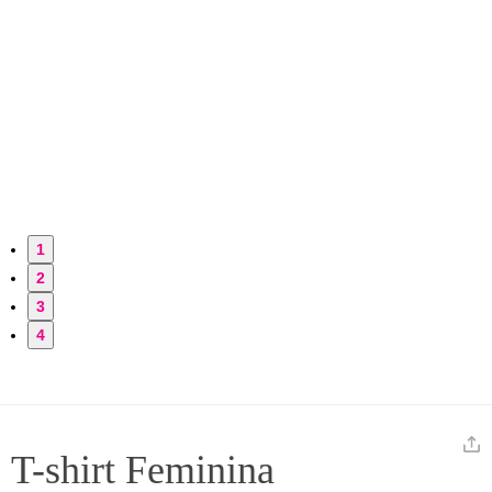
1
2
3
4
T-shirt Feminina