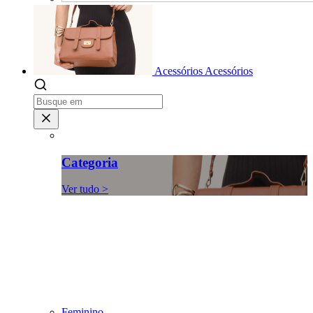
Acessórios
Acessórios
Categoria
Ver tudo >
Feminino