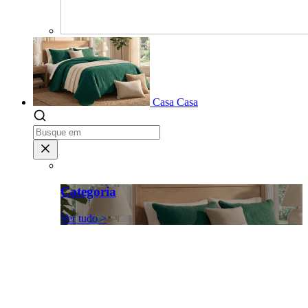
Casa
Casa
Categoria
Ver tudo >