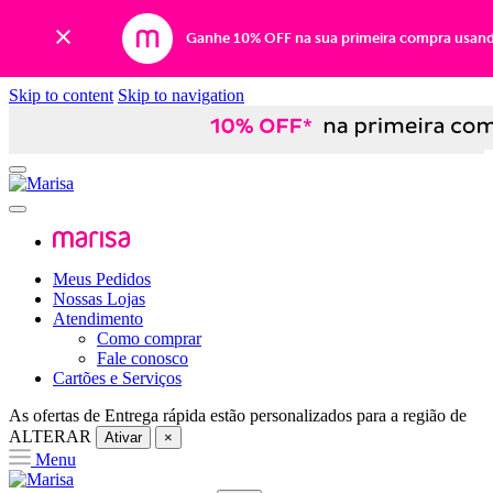
Ganhe 10% OFF na sua primeira compra usan
Skip to content
Skip to navigation
Meus Pedidos
Nossas Lojas
Atendimento
Como comprar
Fale conosco
Cartões e Serviços
As ofertas de
Entrega rápida
estão personalizados para a região de
ALTERAR
Ativar
×
Menu