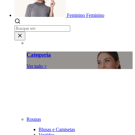
Feminino
Feminino
Categoria
Ver tudo >
Roupas
Blusas e Camisetas
Vestidos