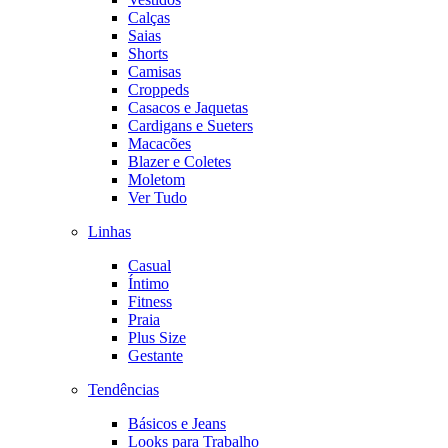
Calças
Saias
Shorts
Camisas
Croppeds
Casacos e Jaquetas
Cardigans e Sueters
Macacões
Blazer e Coletes
Moletom
Ver Tudo
Linhas
Casual
Íntimo
Fitness
Praia
Plus Size
Gestante
Tendências
Básicos e Jeans
Looks para Trabalho