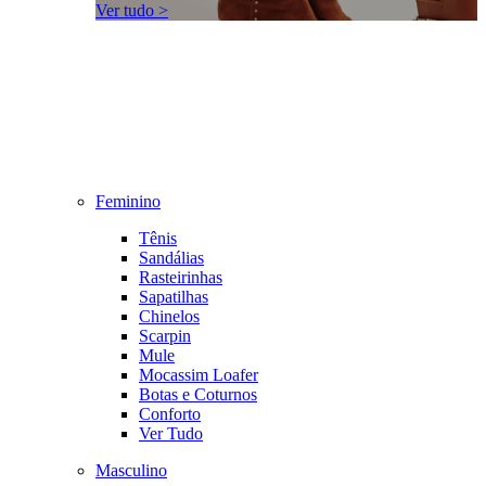
Ver tudo >
Feminino
Tênis
Sandálias
Rasteirinhas
Sapatilhas
Chinelos
Scarpin
Mule
Mocassim Loafer
Botas e Coturnos
Conforto
Ver Tudo
Masculino