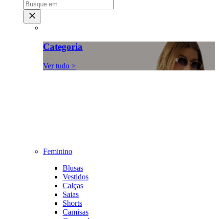
Categoria
Ver tudo >
Feminino
Blusas
Vestidos
Calças
Saias
Shorts
Camisas