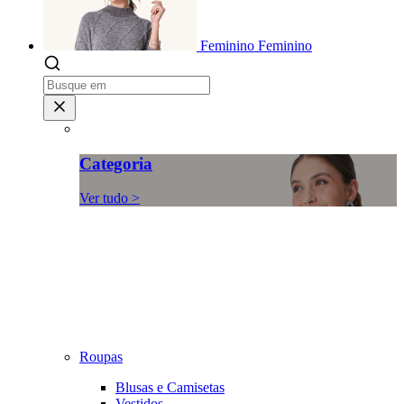
Feminino
Feminino
Categoria
Ver tudo >
Roupas
Blusas e Camisetas
Vestidos