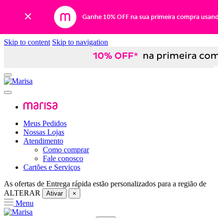
Ganhe 10% OFF na sua primeira compra usan
Skip to content
Skip to navigation
Meus Pedidos
Nossas Lojas
Atendimento
Como comprar
Fale conosco
Cartões e Serviços
As ofertas de
Entrega rápida
estão personalizados para a região de
ALTERAR
Ativar
×
Menu