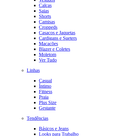
Calças
Saias
Shorts
Camisas
Croppeds
Casacos e Jaquetas
Cardigans e Sueters
Macacões
Blazer e Coletes
Moletom
Ver Tudo
Linhas
Casual
Íntimo
Fitness
Praia
Plus Size
Gestante
Tendências
Básicos e Jeans
Looks para Trabalho