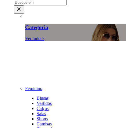
Categoria
Ver tudo >
Feminino
Blusas
Vestidos
Calças
Saias
Shorts
Camisas