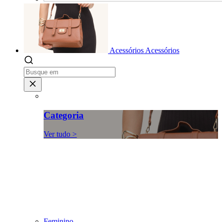
Acessórios
Acessórios
Categoria
Ver tudo >
Feminino