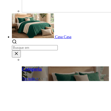
Casa
Casa
Categoria
Ver tudo >