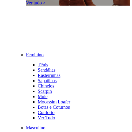
Ver tudo >
Feminino
Tênis
Sandálias
Rasteirinhas
Sapatilhas
Chinelos
Scarpin
Mule
Mocassim Loafer
Botas e Coturnos
Conforto
Ver Tudo
Masculino