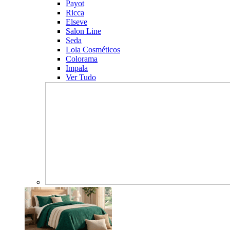
Payot
Ricca
Elseve
Salon Line
Seda
Lola Cosméticos
Colorama
Impala
Ver Tudo