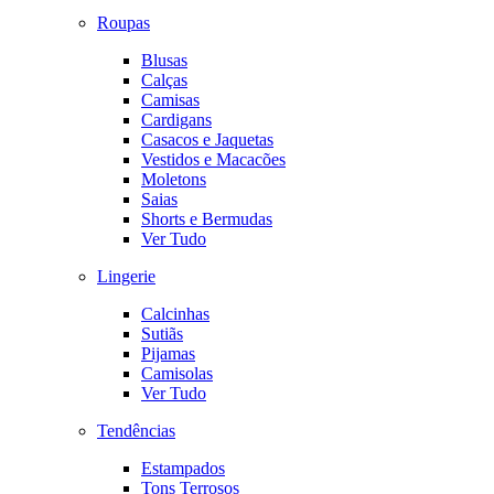
Roupas
Blusas
Calças
Camisas
Cardigans
Casacos e Jaquetas
Vestidos e Macacões
Moletons
Saias
Shorts e Bermudas
Ver Tudo
Lingerie
Calcinhas
Sutiãs
Pijamas
Camisolas
Ver Tudo
Tendências
Estampados
Tons Terrosos