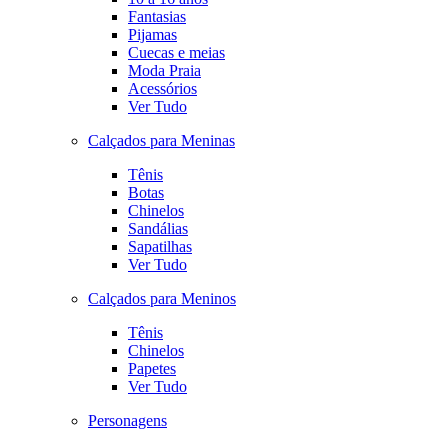
Fantasias
Pijamas
Cuecas e meias
Moda Praia
Acessórios
Ver Tudo
Calçados para Meninas
Tênis
Botas
Chinelos
Sandálias
Sapatilhas
Ver Tudo
Calçados para Meninos
Tênis
Chinelos
Papetes
Ver Tudo
Personagens