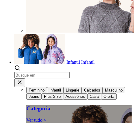
Infantil
Infantil
Feminino
Infantil
Lingerie
Calçados
Masculino
Jeans
Plus Size
Acessórios
Casa
Oferta
Categoria
Ver tudo >