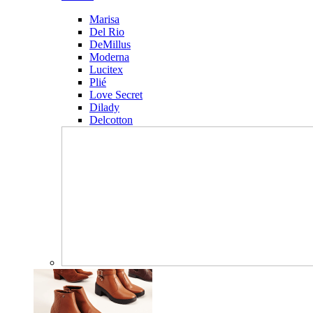
Marisa
Del Rio
DeMillus
Moderna
Lucitex
Plié
Love Secret
Dilady
Delcotton