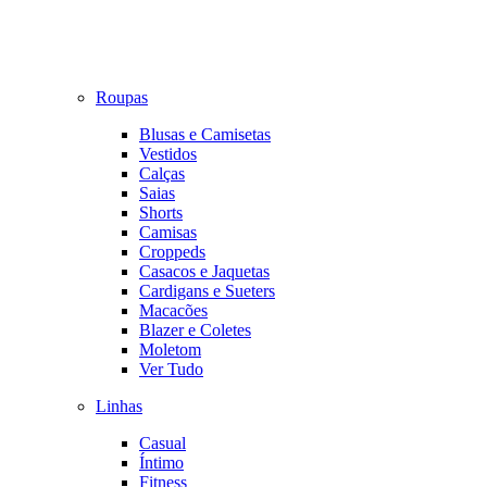
Roupas
Blusas e Camisetas
Vestidos
Calças
Saias
Shorts
Camisas
Croppeds
Casacos e Jaquetas
Cardigans e Sueters
Macacões
Blazer e Coletes
Moletom
Ver Tudo
Linhas
Casual
Íntimo
Fitness