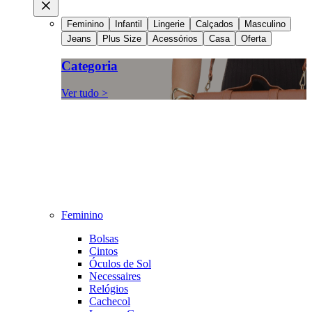
Feminino
Infantil
Lingerie
Calçados
Masculino
Jeans
Plus Size
Acessórios
Casa
Oferta
Categoria
Ver tudo >
Feminino
Bolsas
Cintos
Óculos de Sol
Necessaires
Relógios
Cachecol