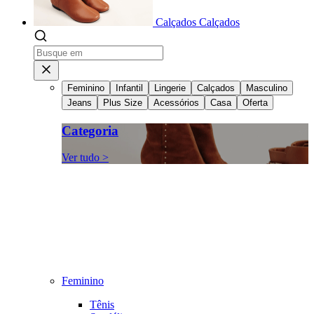
Calçados
Calçados
Feminino
Infantil
Lingerie
Calçados
Masculino
Jeans
Plus Size
Acessórios
Casa
Oferta
Categoria
Ver tudo >
Feminino
Tênis