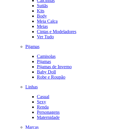
Calcinhas
Sutiãs
Kits
Body
Meia Calça
Meias
Cintas e Modeladores
Ver Tudo
Pijamas
Camisolas
Pijamas
Pijamas de Inverno
Baby Doll
Robe e Roupão
Linhas
Casual
Sexy
Renda
Personagens
Maternidade
Marcas