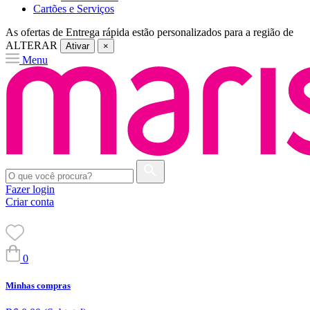
Cartões e Serviços
As ofertas de
Entrega rápida
estão personalizados para a região de
ALTERAR
Ativar
×
Menu
Fazer login
Criar conta
0
Minhas compras