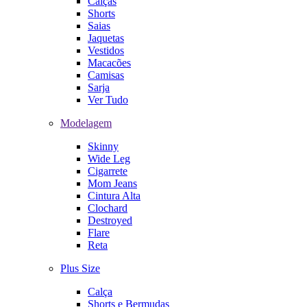
Calças
Shorts
Saias
Jaquetas
Vestidos
Macacões
Camisas
Sarja
Ver Tudo
Modelagem
Skinny
Wide Leg
Cigarrete
Mom Jeans
Cintura Alta
Clochard
Destroyed
Flare
Reta
Plus Size
Calça
Shorts e Bermudas