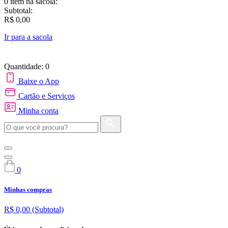
0 item
na sacola:
Subtotal:
R$ 0,00
Ir para a sacola
Quantidade: 0
Baixe o App
Cartão e Serviços
Minha conta
0
Minhas compras
R$ 0,00
(Subtotal)