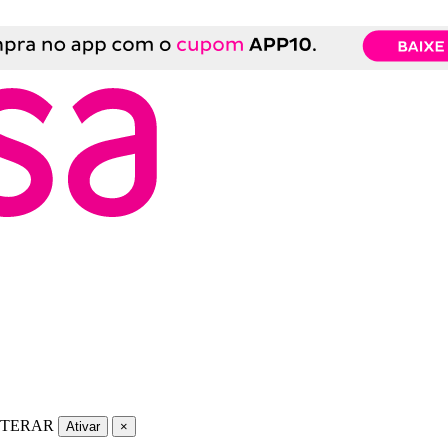
LTERAR
Ativar
×