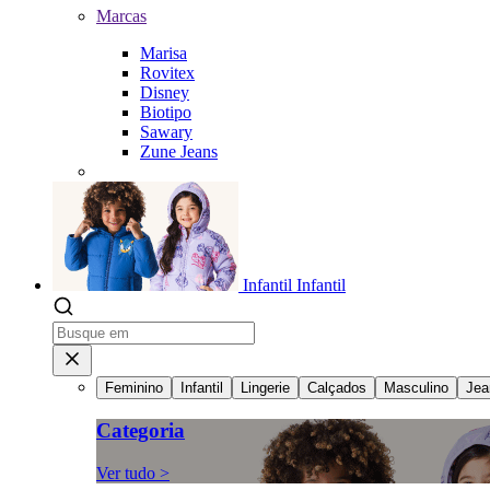
Marcas
Marisa
Rovitex
Disney
Biotipo
Sawary
Zune Jeans
Infantil
Infantil
Feminino
Infantil
Lingerie
Calçados
Masculino
Jea
Categoria
Ver tudo >