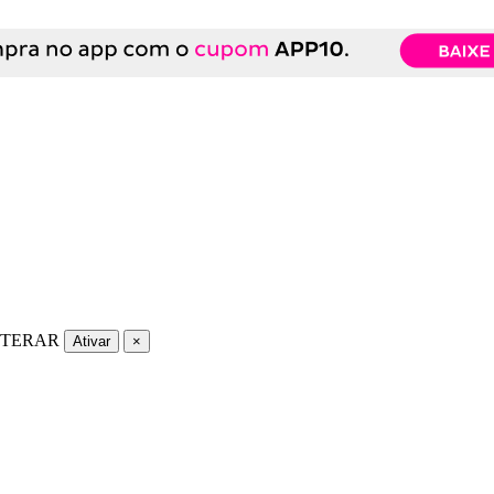
LTERAR
Ativar
×