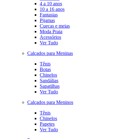
4 a 10 anos
10 a 16 anos
Fantasias
Pijamas
Cuecas e meias
Moda Praia
Acessórios
Ver Tudo
Calçados para Meninas
Tênis
Botas
Chinelos
Sandálias
Sapatilhas
Ver Tudo
Calçados para Meninos
Tênis
Chinelos
Papetes
Ver Tudo