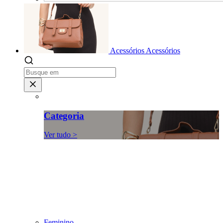
Acessórios
Acessórios
Categoria
Ver tudo >
Feminino