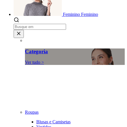
Feminino
Feminino
Categoria
Ver tudo >
Roupas
Blusas e Camisetas
Vestidos