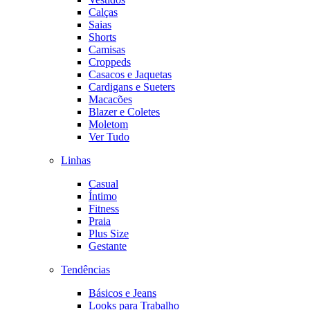
Calças
Saias
Shorts
Camisas
Croppeds
Casacos e Jaquetas
Cardigans e Sueters
Macacões
Blazer e Coletes
Moletom
Ver Tudo
Linhas
Casual
Íntimo
Fitness
Praia
Plus Size
Gestante
Tendências
Básicos e Jeans
Looks para Trabalho