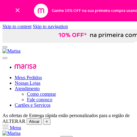
Ganhe 10% OFF na sua primeira compra usan
Skip to content
Skip to navigation
Meus Pedidos
Nossas Lojas
Atendimento
Como comprar
Fale conosco
Cartões e Serviços
As ofertas de
Entrega rápida
estão personalizados para a região de
ALTERAR
Ativar
×
Menu