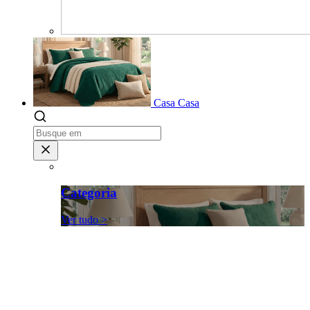
Casa
Casa
Categoria
Ver tudo >