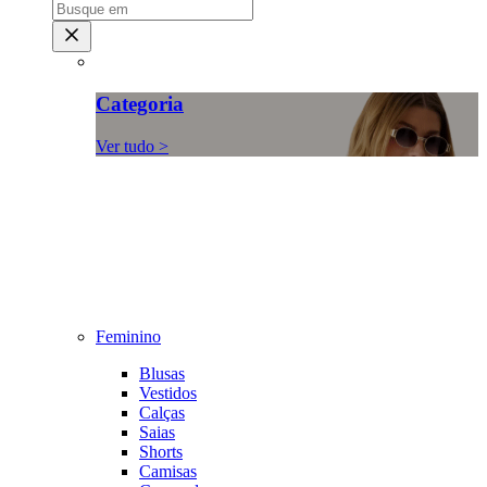
Categoria
Ver tudo >
Feminino
Blusas
Vestidos
Calças
Saias
Shorts
Camisas