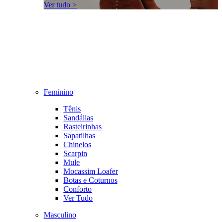
Ver tudo >
Feminino
Tênis
Sandálias
Rasteirinhas
Sapatilhas
Chinelos
Scarpin
Mule
Mocassim Loafer
Botas e Coturnos
Conforto
Ver Tudo
Masculino