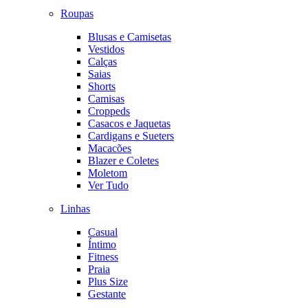
Roupas
Blusas e Camisetas
Vestidos
Calças
Saias
Shorts
Camisas
Croppeds
Casacos e Jaquetas
Cardigans e Sueters
Macacões
Blazer e Coletes
Moletom
Ver Tudo
Linhas
Casual
Íntimo
Fitness
Praia
Plus Size
Gestante