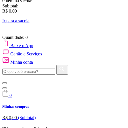
0 item
na sacola:
Subtotal:
R$ 0,00
Ir para a sacola
Quantidade: 0
Baixe o App
Cartão e Serviços
Minha conta
0
Minhas compras
R$ 0,00
(Subtotal)