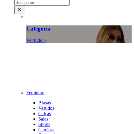
Categoria
Ver tudo >
Feminino
Blusas
Vestidos
Calças
Saias
Shorts
Camisas