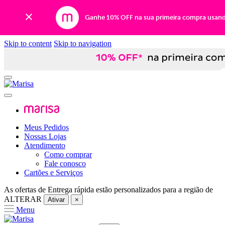
Ganhe 10% OFF na sua primeira compra usan
Skip to content
Skip to navigation
Meus Pedidos
Nossas Lojas
Atendimento
Como comprar
Fale conosco
Cartões e Serviços
As ofertas de
Entrega rápida
estão personalizados para a região de
ALTERAR
Ativar
×
Menu