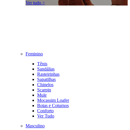
Ver tudo >
Feminino
Tênis
Sandálias
Rasteirinhas
Sapatilhas
Chinelos
Scarpin
Mule
Mocassim Loafer
Botas e Coturnos
Conforto
Ver Tudo
Masculino