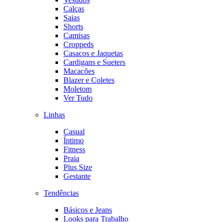
Calças
Saias
Shorts
Camisas
Croppeds
Casacos e Jaquetas
Cardigans e Sueters
Macacões
Blazer e Coletes
Moletom
Ver Tudo
Linhas
Casual
Íntimo
Fitness
Praia
Plus Size
Gestante
Tendências
Básicos e Jeans
Looks para Trabalho