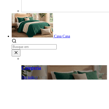
Casa
Casa
Categoria
Ver tudo >