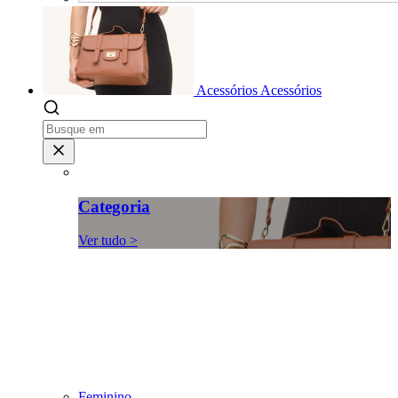
Acessórios
Acessórios
Categoria
Ver tudo >
Feminino