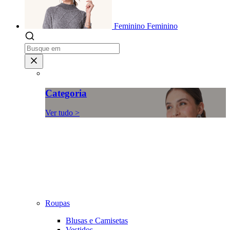
Feminino
Feminino
Categoria
Ver tudo >
Roupas
Blusas e Camisetas
Vestidos