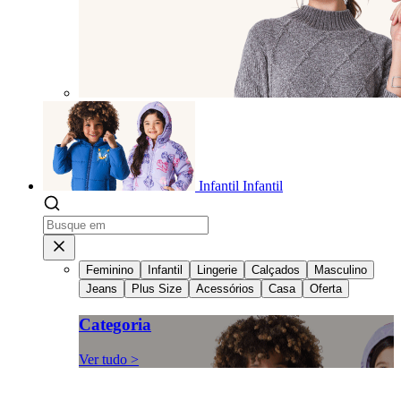
Infantil
Infantil
Feminino
Infantil
Lingerie
Calçados
Masculino
Jeans
Plus Size
Acessórios
Casa
Oferta
Categoria
Ver tudo >