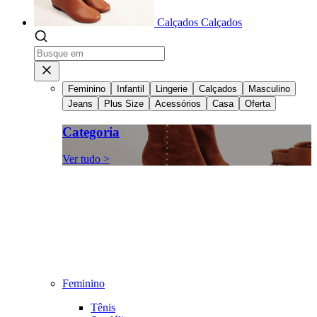
Calçados
Calçados
Feminino
Infantil
Lingerie
Calçados
Masculino
Jeans
Plus Size
Acessórios
Casa
Oferta
Categoria
Ver tudo >
Feminino
Tênis