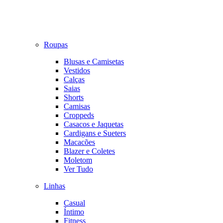
Roupas
Blusas e Camisetas
Vestidos
Calças
Saias
Shorts
Camisas
Croppeds
Casacos e Jaquetas
Cardigans e Sueters
Macacões
Blazer e Coletes
Moletom
Ver Tudo
Linhas
Casual
Íntimo
Fitness