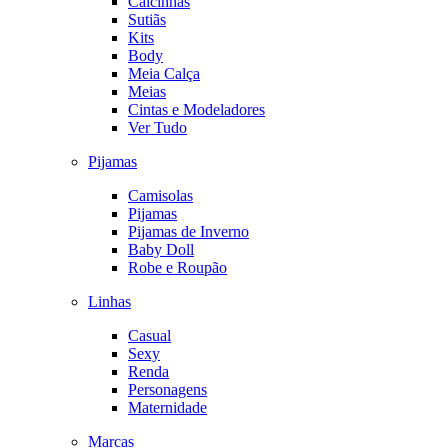
Calcinhas
Sutiãs
Kits
Body
Meia Calça
Meias
Cintas e Modeladores
Ver Tudo
Pijamas
Camisolas
Pijamas
Pijamas de Inverno
Baby Doll
Robe e Roupão
Linhas
Casual
Sexy
Renda
Personagens
Maternidade
Marcas