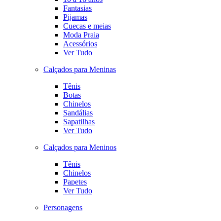
Fantasias
Pijamas
Cuecas e meias
Moda Praia
Acessórios
Ver Tudo
Calçados para Meninas
Tênis
Botas
Chinelos
Sandálias
Sapatilhas
Ver Tudo
Calçados para Meninos
Tênis
Chinelos
Papetes
Ver Tudo
Personagens