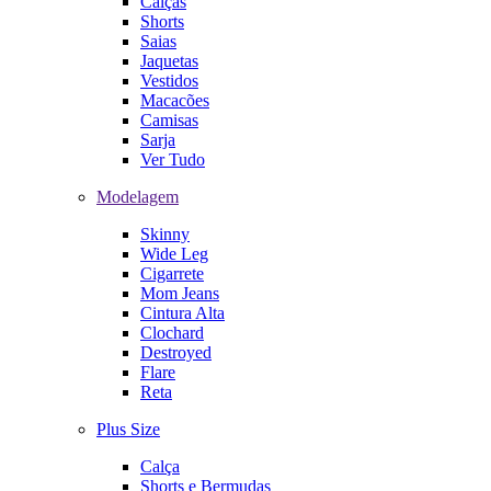
Calças
Shorts
Saias
Jaquetas
Vestidos
Macacões
Camisas
Sarja
Ver Tudo
Modelagem
Skinny
Wide Leg
Cigarrete
Mom Jeans
Cintura Alta
Clochard
Destroyed
Flare
Reta
Plus Size
Calça
Shorts e Bermudas