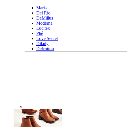
Marisa
Del Rio
DeMillus
Moderna
Lucitex
Plié
Love Secret
Dilady
Delcotton