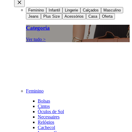
Feminino
Infantil
Lingerie
Calçados
Masculino
Jeans
Plus Size
Acessórios
Casa
Oferta
Categoria
Ver tudo >
Feminino
Bolsas
Cintos
Óculos de Sol
Necessaires
Relógios
Cachecol