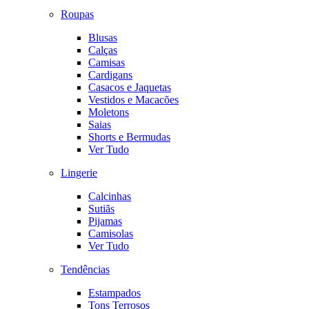
Roupas
Blusas
Calças
Camisas
Cardigans
Casacos e Jaquetas
Vestidos e Macacões
Moletons
Saias
Shorts e Bermudas
Ver Tudo
Lingerie
Calcinhas
Sutiãs
Pijamas
Camisolas
Ver Tudo
Tendências
Estampados
Tons Terrosos