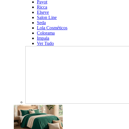
Payot
Ricca
Elseve
Salon Line
Seda
Lola Cosméticos
Colorama
Impala
Ver Tudo