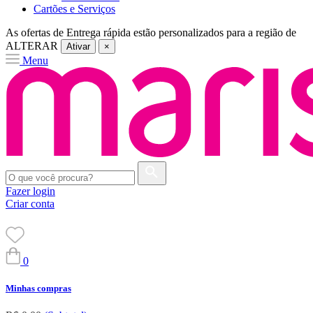
Cartões e Serviços
As ofertas de
Entrega rápida
estão personalizados para a região de
ALTERAR
Ativar
×
Menu
Fazer login
Criar conta
0
Minhas compras