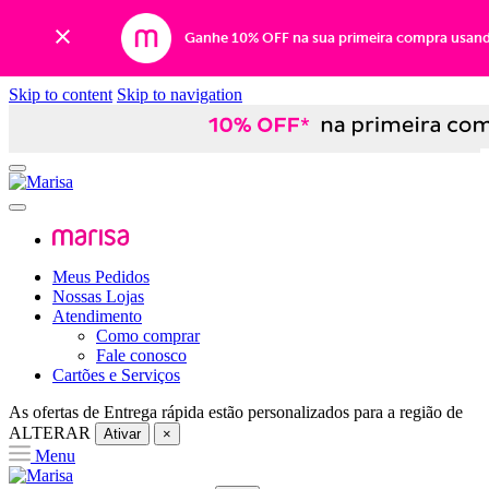
Ganhe 10% OFF na sua primeira compra usan
Skip to content
Skip to navigation
Meus Pedidos
Nossas Lojas
Atendimento
Como comprar
Fale conosco
Cartões e Serviços
As ofertas de
Entrega rápida
estão personalizados para a região de
ALTERAR
Ativar
×
Menu