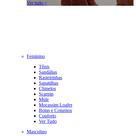
Ver tudo >
Feminino
Tênis
Sandálias
Rasteirinhas
Sapatilhas
Chinelos
Scarpin
Mule
Mocassim Loafer
Botas e Coturnos
Conforto
Ver Tudo
Masculino