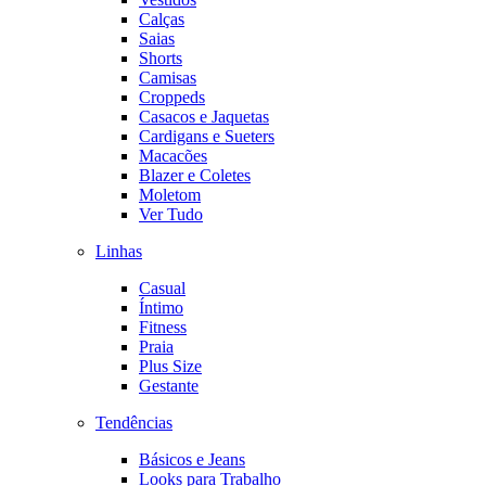
Calças
Saias
Shorts
Camisas
Croppeds
Casacos e Jaquetas
Cardigans e Sueters
Macacões
Blazer e Coletes
Moletom
Ver Tudo
Linhas
Casual
Íntimo
Fitness
Praia
Plus Size
Gestante
Tendências
Básicos e Jeans
Looks para Trabalho