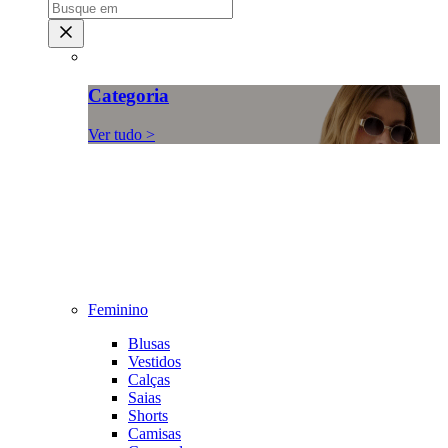
Categoria
Ver tudo >
Feminino
Blusas
Vestidos
Calças
Saias
Shorts
Camisas