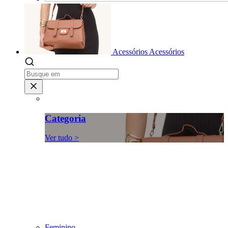
Acessórios
Acessórios
Categoria
Ver tudo >
Feminino