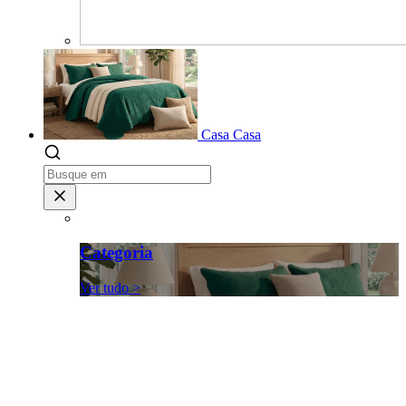
Casa
Casa
Categoria
Ver tudo >