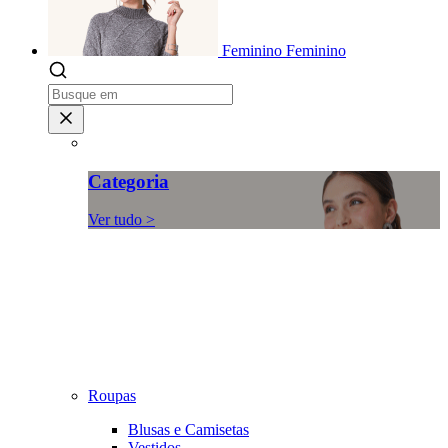
Feminino
Feminino
Categoria
Ver tudo >
Roupas
Blusas e Camisetas
Vestidos