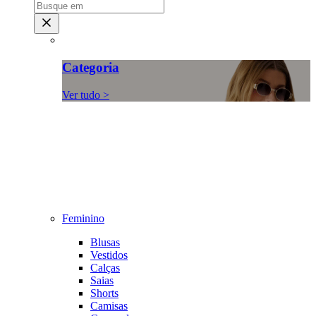
Categoria
Ver tudo >
Feminino
Blusas
Vestidos
Calças
Saias
Shorts
Camisas