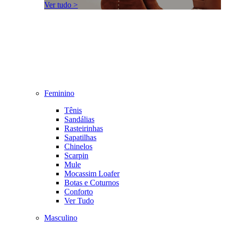
Ver tudo >
Feminino
Tênis
Sandálias
Rasteirinhas
Sapatilhas
Chinelos
Scarpin
Mule
Mocassim Loafer
Botas e Coturnos
Conforto
Ver Tudo
Masculino