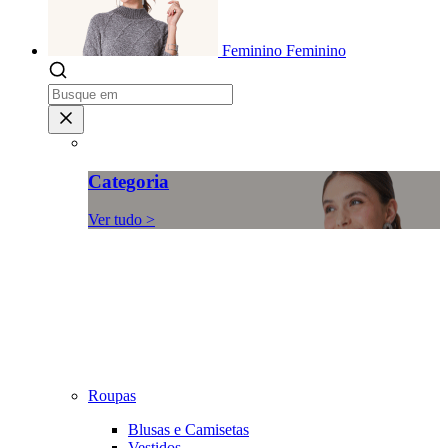
Feminino
Feminino
Categoria
Ver tudo >
Roupas
Blusas e Camisetas
Vestidos