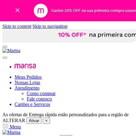
Ganhe 10% OFF na sua primeira compra usan
Skip to content
Skip to navigation
Meus Pedidos
Nossas Lojas
Atendimento
Como comprar
Fale conosco
Cartões e Serviços
As ofertas de
Entrega rápida
estão personalizados para a região de
ALTERAR
Ativar
×
Menu