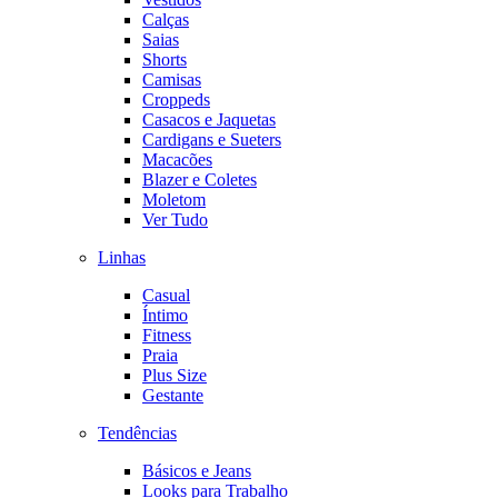
Calças
Saias
Shorts
Camisas
Croppeds
Casacos e Jaquetas
Cardigans e Sueters
Macacões
Blazer e Coletes
Moletom
Ver Tudo
Linhas
Casual
Íntimo
Fitness
Praia
Plus Size
Gestante
Tendências
Básicos e Jeans
Looks para Trabalho