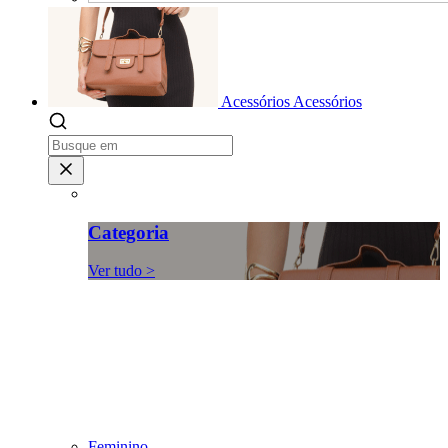
Acessórios
Acessórios
Categoria
Ver tudo >
Feminino