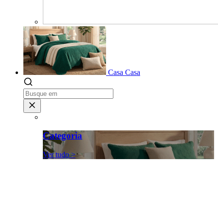
Casa
Casa
Categoria
Ver tudo >