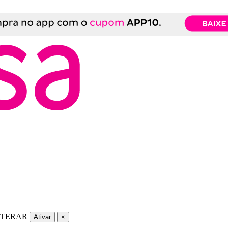
LTERAR
Ativar
×