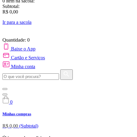
0 item
na sacola:
Subtotal:
R$ 0,00
Ir para a sacola
Quantidade: 0
Baixe o App
Cartão e Serviços
Minha conta
0
Minhas compras
R$ 0,00
(Subtotal)