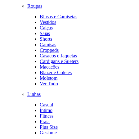
Roupas
Blusas e Camisetas
Vestidos
Calças
Saias
Shorts
Camisas
Croppeds
Casacos e Jaquetas
Cardigans e Sueters
Macacões
Blazer e Coletes
Moletom
Ver Tudo
Linhas
Casual
Íntimo
Fitness
Praia
Plus Size
Gestante