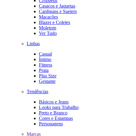
Croppeds
Casacos e Jaquetas
Cardigans e Sueters
Macacões
Blazer e Coletes
Moletom
Ver Tudo
Linhas
Casual
Íntimo
Fitness
Praia
Plus Size
Gestante
Tendências
Básicos e Jeans
Looks para Trabalho
Preto e Branco
Cores e Estampas
Personagens
Marcas