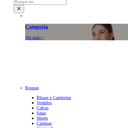
Categoria
Ver tudo >
Roupas
Blusas e Camisetas
Vestidos
Calças
Saias
Shorts
Camisas