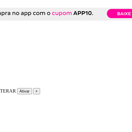
LTERAR
Ativar
×