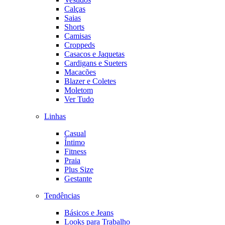
Calças
Saias
Shorts
Camisas
Croppeds
Casacos e Jaquetas
Cardigans e Sueters
Macacões
Blazer e Coletes
Moletom
Ver Tudo
Linhas
Casual
Íntimo
Fitness
Praia
Plus Size
Gestante
Tendências
Básicos e Jeans
Looks para Trabalho