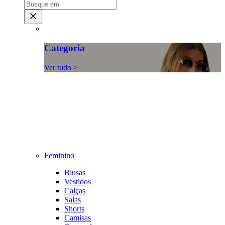
Categoria
Ver tudo >
Feminino
Blusas
Vestidos
Calças
Saias
Shorts
Camisas