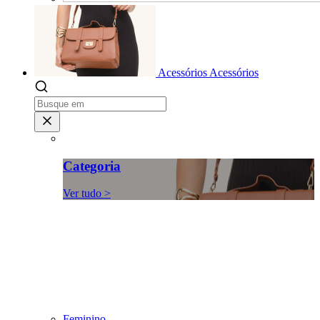
Acessórios
Acessórios
Categoria
Ver tudo >
Feminino