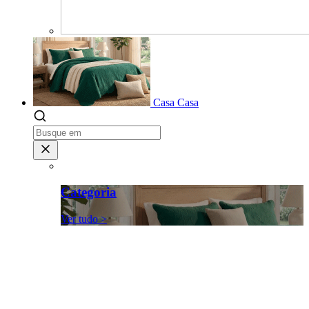
Casa
Casa
Categoria
Ver tudo >