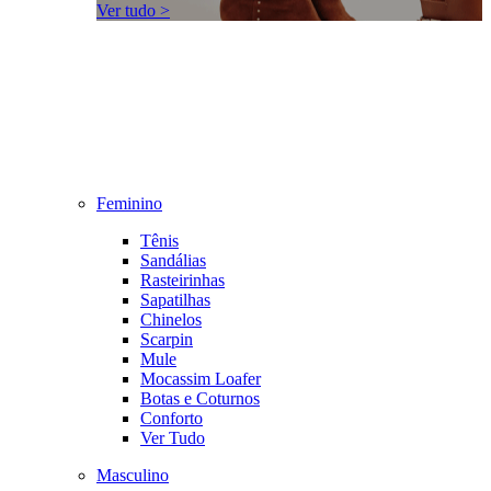
Ver tudo >
Feminino
Tênis
Sandálias
Rasteirinhas
Sapatilhas
Chinelos
Scarpin
Mule
Mocassim Loafer
Botas e Coturnos
Conforto
Ver Tudo
Masculino