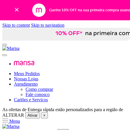
Ganhe 10% OFF na sua primeira compra usan
Skip to content
Skip to navigation
Meus Pedidos
Nossas Lojas
Atendimento
Como comprar
Fale conosco
Cartões e Serviços
As ofertas de
Entrega rápida
estão personalizados para a região de
ALTERAR
Ativar
×
Menu