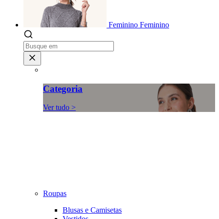
Feminino
Feminino
Categoria
Ver tudo >
Roupas
Blusas e Camisetas
Vestidos