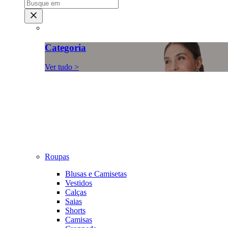
Categoria
Ver tudo >
Roupas
Blusas e Camisetas
Vestidos
Calças
Saias
Shorts
Camisas