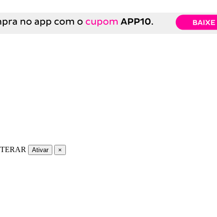
LTERAR
Ativar
×