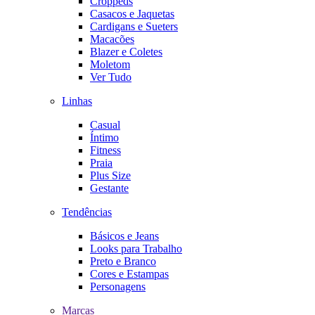
Croppeds
Casacos e Jaquetas
Cardigans e Sueters
Macacões
Blazer e Coletes
Moletom
Ver Tudo
Linhas
Casual
Íntimo
Fitness
Praia
Plus Size
Gestante
Tendências
Básicos e Jeans
Looks para Trabalho
Preto e Branco
Cores e Estampas
Personagens
Marcas