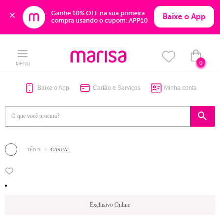
Ganhe 10% OFF na sua primeira 
Baixe o App
compra usando o cupom: APP10
Skip
Skip
to
to
content
navigation
0
MENU
Baixe o App
Cartão e Serviços
Minha conta
TÊNIS
CASUAL
Exclusivo Online