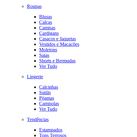
Roupas
Blusas
Calças
Camisas
Cardigans
Casacos e Jaquetas
Vestidos e Macacões
Moletons
Saias
Shorts e Bermudas
Ver Tudo
Lingerie
Calcinhas
Sutiãs
Pijamas
Camisolas
Ver Tudo
Tendências
Estampados
Tons Terrosos