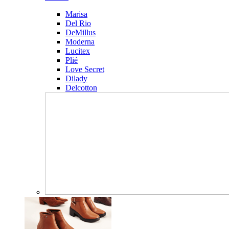
Marisa
Del Rio
DeMillus
Moderna
Lucitex
Plié
Love Secret
Dilady
Delcotton