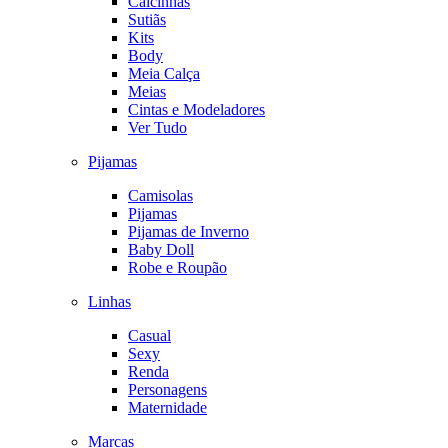
Calcinhas
Sutiãs
Kits
Body
Meia Calça
Meias
Cintas e Modeladores
Ver Tudo
Pijamas
Camisolas
Pijamas
Pijamas de Inverno
Baby Doll
Robe e Roupão
Linhas
Casual
Sexy
Renda
Personagens
Maternidade
Marcas