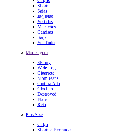
Calças
Shorts
Saias
Jaquetas
Vestidos
Macacões
Camisas
Sarja
Ver Tudo
Modelagem
Skinny
Wide Leg
Cigarrete
Mom Jeans
Cintura Alta
Clochard
Destroyed
Flare
Reta
Plus Size
Calça
Shorts e Bermudas