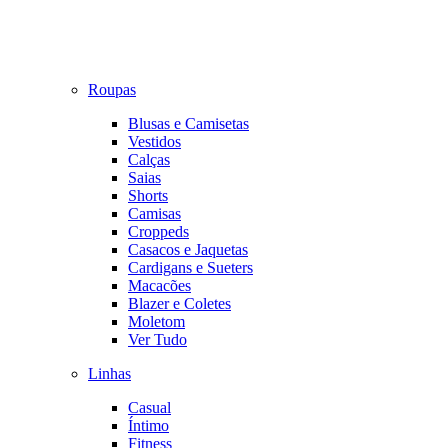
Roupas
Blusas e Camisetas
Vestidos
Calças
Saias
Shorts
Camisas
Croppeds
Casacos e Jaquetas
Cardigans e Sueters
Macacões
Blazer e Coletes
Moletom
Ver Tudo
Linhas
Casual
Íntimo
Fitness