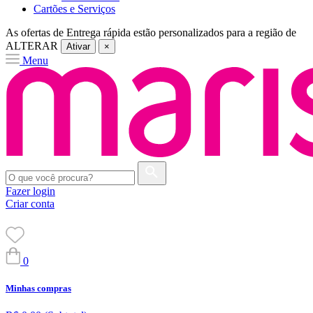
Cartões e Serviços
As ofertas de
Entrega rápida
estão personalizados para a região de
ALTERAR
Ativar
×
Menu
Fazer login
Criar conta
0
Minhas compras