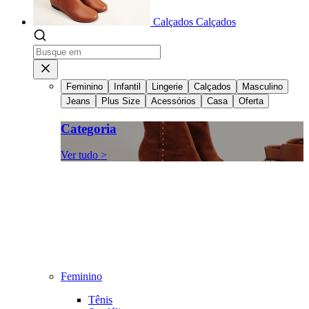
Calçados
Calçados
Feminino
Infantil
Lingerie
Calçados
Masculino
Jeans
Plus Size
Acessórios
Casa
Oferta
Categoria
Ver tudo >
Feminino
Tênis