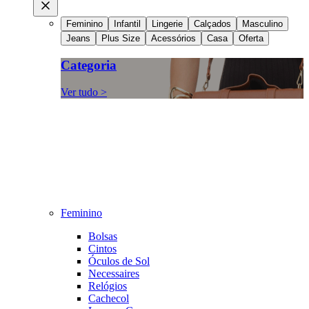
Feminino
Infantil
Lingerie
Calçados
Masculino
Jeans
Plus Size
Acessórios
Casa
Oferta
Categoria
Ver tudo >
Feminino
Bolsas
Cintos
Óculos de Sol
Necessaires
Relógios
Cachecol