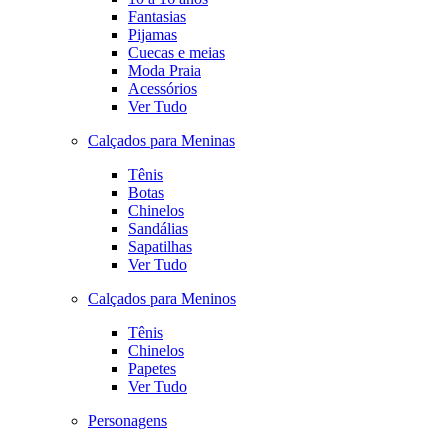
Fantasias
Pijamas
Cuecas e meias
Moda Praia
Acessórios
Ver Tudo
Calçados para Meninas
Tênis
Botas
Chinelos
Sandálias
Sapatilhas
Ver Tudo
Calçados para Meninos
Tênis
Chinelos
Papetes
Ver Tudo
Personagens