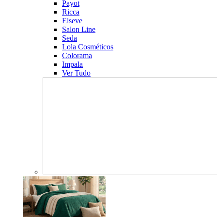
Payot
Ricca
Elseve
Salon Line
Seda
Lola Cosméticos
Colorama
Impala
Ver Tudo