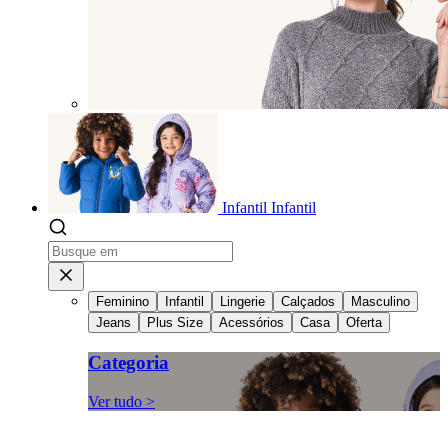
Infantil
Infantil
Feminino
Infantil
Lingerie
Calçados
Masculino
Jeans
Plus Size
Acessórios
Casa
Oferta
Categoria
Ver tudo >