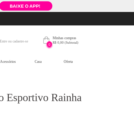
Minhas compras
Entre ou cadastre-se
R$ 0,00
(Subtotal)
0
Acessórios
Casa
Oferta
o Esportivo Rainha