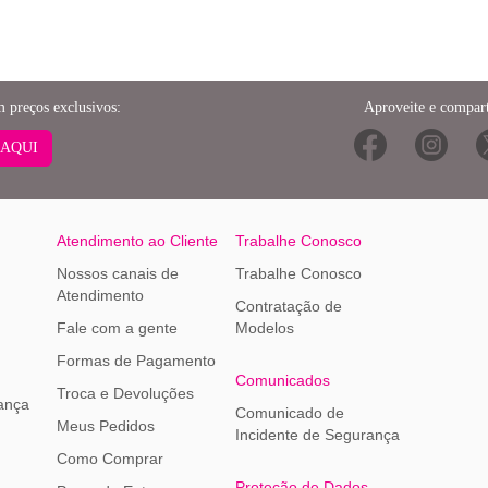
m preços exclusivos:
Aproveite e compart
 AQUI
Atendimento ao Cliente
Trabalhe Conosco
Nossos canais de
Trabalhe Conosco
Atendimento
Contratação de
Fale com a gente
Modelos
Formas de Pagamento
Comunicados
Troca e Devoluções
ança
Comunicado de
Meus Pedidos
Incidente de Segurança
Como Comprar
Proteção de Dados