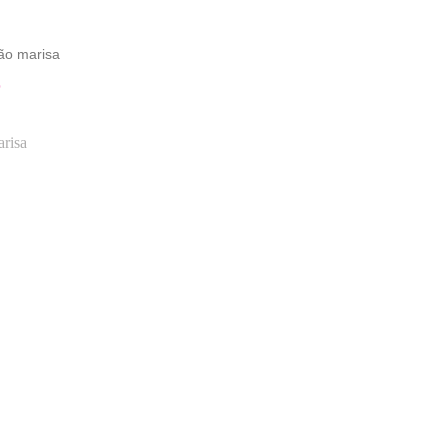
ão marisa
O
risa