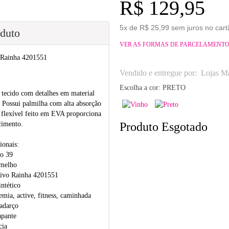
R$ 129,95
5x de R$ 25,99 sem juros no cart
oduto
VER AS FORMAS DE PARCELAMENT
 Rainha 4201551
Vendido e entregue por:
Lojas Ma
Escolha a cor:
PRETO
 tecido com detalhes em material
. Possui palmilha com alta absorção
 flexível feito em EVA proporciona
Produto Esgotado
cimento.
ionais:
o 39
rmelho
tivo Rainha 4201551
intético
demia, active, fitness, caminhada
adarço
apante
cia