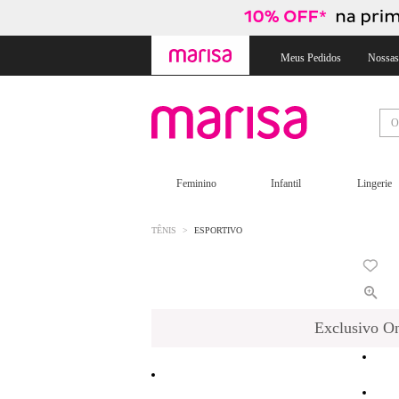
Skip
Skip
to
to
content
navigation
Meus Pedidos
Nossas
Feminino
Infantil
Lingerie
TÊNIS
ESPORTIVO
Exclusivo On