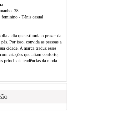
ha
amanho: 38
 feminino - Tênis casual
dia a dia que estimula o prazer da
pés. Por isso, convida as pessoas a
ua cidade. A marca traduz esses
 com criações que aliam conforto,
as principais tendências da moda.
ção