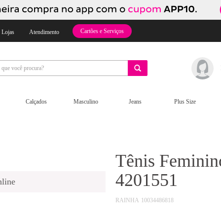
Cartões e Serviços
 Lojas
Atendimento
Calçados
Masculino
Jeans
Plus Size
Tênis Feminin
4201551
line
RAINHA
10034486818