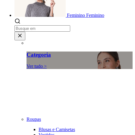
Feminino
Feminino
Categoria
Ver tudo >
Roupas
Blusas e Camisetas
Vestidos