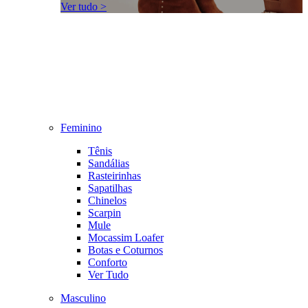
Ver tudo >
Feminino
Tênis
Sandálias
Rasteirinhas
Sapatilhas
Chinelos
Scarpin
Mule
Mocassim Loafer
Botas e Coturnos
Conforto
Ver Tudo
Masculino