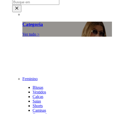
Categoria
Ver tudo >
Feminino
Blusas
Vestidos
Calças
Saias
Shorts
Camisas