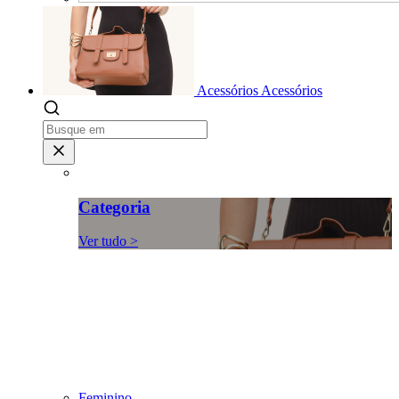
Acessórios
Acessórios
Categoria
Ver tudo >
Feminino