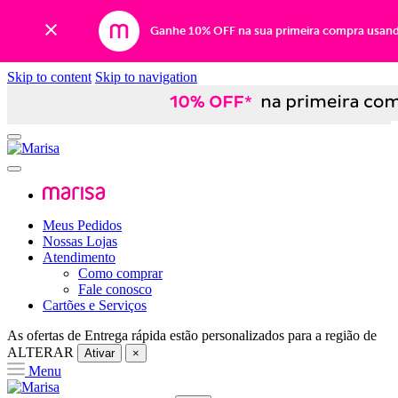
Ganhe 10% OFF na sua primeira compra usan
Skip to content
Skip to navigation
Meus Pedidos
Nossas Lojas
Atendimento
Como comprar
Fale conosco
Cartões e Serviços
As ofertas de
Entrega rápida
estão personalizados para a região de
ALTERAR
Ativar
×
Menu