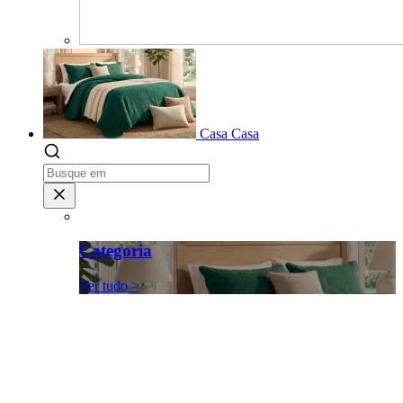
Casa
Casa
Categoria
Ver tudo >