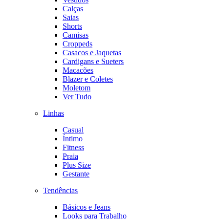
Calças
Saias
Shorts
Camisas
Croppeds
Casacos e Jaquetas
Cardigans e Sueters
Macacões
Blazer e Coletes
Moletom
Ver Tudo
Linhas
Casual
Íntimo
Fitness
Praia
Plus Size
Gestante
Tendências
Básicos e Jeans
Looks para Trabalho