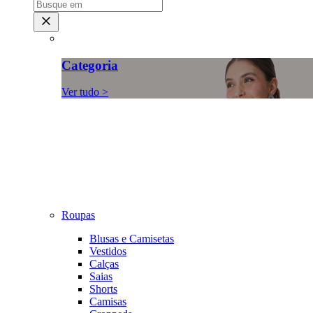
Categoria
Ver tudo >
Roupas
Blusas e Camisetas
Vestidos
Calças
Saias
Shorts
Camisas