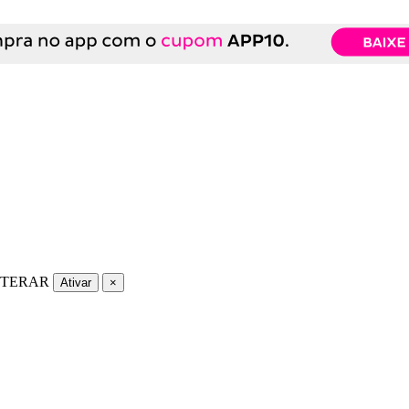
LTERAR
Ativar
×