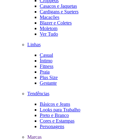
Croppeds
Casacos e Jaquetas
Cardigans e Sueters
Macacões
Blazer e Coletes
Moletom
Ver Tudo
Linhas
Casual
Íntimo
Fitness
Praia
Plus Size
Gestante
Tendências
Básicos e Jeans
Looks para Trabalho
Preto e Branco
Cores e Estampas
Personagens
Marcas