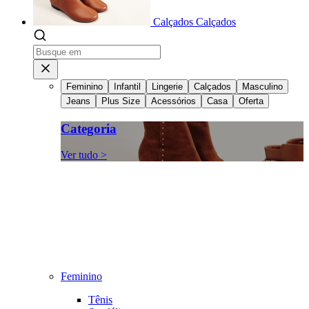
Calçados
Calçados
Feminino
Infantil
Lingerie
Calçados
Masculino
Jeans
Plus Size
Acessórios
Casa
Oferta
Categoria
Ver tudo >
Feminino
Tênis