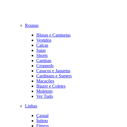
Roupas
Blusas e Camisetas
Vestidos
Calças
Saias
Shorts
Camisas
Croppeds
Casacos e Jaquetas
Cardigans e Sueters
Macacões
Blazer e Coletes
Moletom
Ver Tudo
Linhas
Casual
Íntimo
Fitness