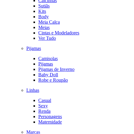
Calcinhas
Sutiãs
Kits
Body
Meia Calça
Meias
Cintas e Modeladores
Ver Tudo
Pijamas
Camisolas
Pijamas
Pijamas de Inverno
Baby Doll
Robe e Roupão
Linhas
Casual
Sexy
Renda
Personagens
Maternidade
Marcas