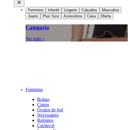
Feminino
Infantil
Lingerie
Calçados
Masculino
Jeans
Plus Size
Acessórios
Casa
Oferta
Categoria
Ver tudo >
Feminino
Bolsas
Cintos
Óculos de Sol
Necessaires
Relógios
Cachecol