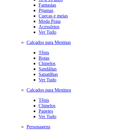
Fantasias
Pijamas
Cuecas e meias
Moda Praia
Acessórios
Ver Tudo
Calçados para Meninas
Tênis
Botas
Chinelos
Sandálias
Sapatilhas
Ver Tudo
Calçados para Meninos
Tênis
Chinelos
Papetes
Ver Tudo
Personagens