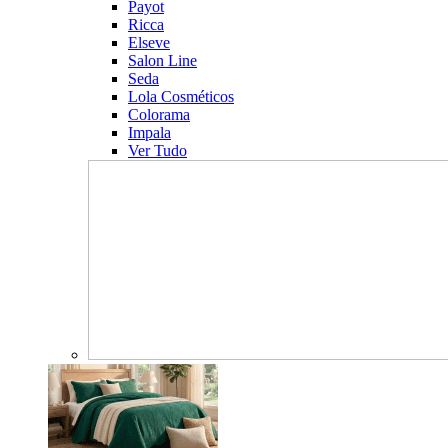
Payot
Ricca
Elseve
Salon Line
Seda
Lola Cosméticos
Colorama
Impala
Ver Tudo