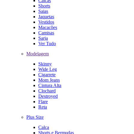
Calças
Shorts
Saias
Jaquetas
Vestidos
Macacões
Camisas
Sarja
Ver Tudo
Modelagem
Skinny
Wide Leg
Cigarrete
Mom Jeans
Cintura Alta
Clochard
Destroyed
Flare
Reta
Plus Size
Calça
Shorts e Bermudas