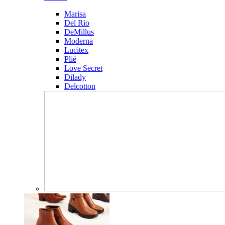
Marisa
Del Rio
DeMillus
Moderna
Lucitex
Plié
Love Secret
Dilady
Delcotton