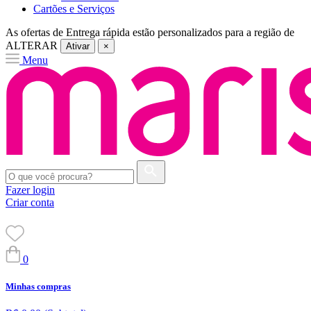
Cartões e Serviços
As ofertas de
Entrega rápida
estão personalizados para a região de
ALTERAR
Ativar
×
Menu
Fazer login
Criar conta
0
Minhas compras