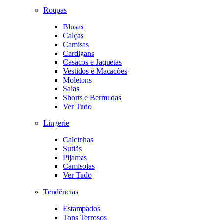
Roupas
Blusas
Calças
Camisas
Cardigans
Casacos e Jaquetas
Vestidos e Macacões
Moletons
Saias
Shorts e Bermudas
Ver Tudo
Lingerie
Calcinhas
Sutiãs
Pijamas
Camisolas
Ver Tudo
Tendências
Estampados
Tons Terrosos