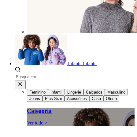
Infantil
Infantil
Feminino
Infantil
Lingerie
Calçados
Masculino
Jeans
Plus Size
Acessórios
Casa
Oferta
Categoria
Ver tudo >