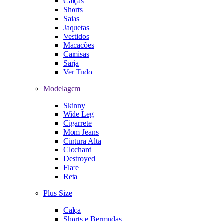
Calças
Shorts
Saias
Jaquetas
Vestidos
Macacões
Camisas
Sarja
Ver Tudo
Modelagem
Skinny
Wide Leg
Cigarrete
Mom Jeans
Cintura Alta
Clochard
Destroyed
Flare
Reta
Plus Size
Calça
Shorts e Bermudas