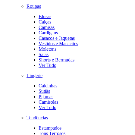
Roupas
Blusas
Calças
Camisas
Cardigans
Casacos e Jaquetas
Vestidos e Macacões
Moletons
Saias
Shorts e Bermudas
Ver Tudo
Lingerie
Calcinhas
Sutiãs
Pijamas
Camisolas
Ver Tudo
Tendências
Estampados
Tons Terrosos