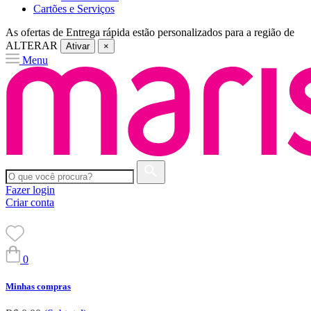
Cartões e Serviços
As ofertas de
Entrega rápida
estão personalizados para a região de
ALTERAR
Ativar
×
Menu
Fazer login
Criar conta
0
Minhas compras