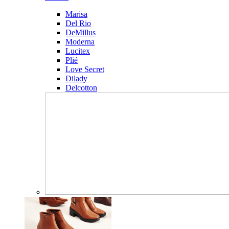
Marisa
Del Rio
DeMillus
Moderna
Lucitex
Plié
Love Secret
Dilady
Delcotton