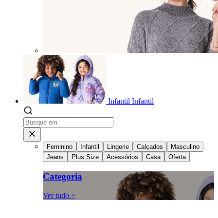
Infantil
Infantil
Feminino
Infantil
Lingerie
Calçados
Masculino
Jeans
Plus Size
Acessórios
Casa
Oferta
Categoria
Ver tudo >