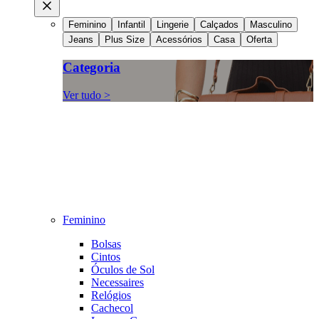
Feminino
Infantil
Lingerie
Calçados
Masculino
Jeans
Plus Size
Acessórios
Casa
Oferta
Categoria
Ver tudo >
Feminino
Bolsas
Cintos
Óculos de Sol
Necessaires
Relógios
Cachecol