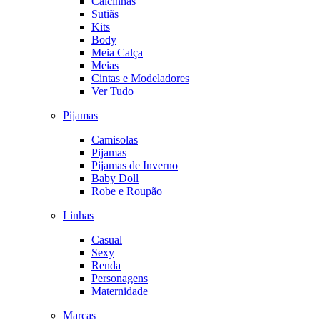
Calcinhas
Sutiãs
Kits
Body
Meia Calça
Meias
Cintas e Modeladores
Ver Tudo
Pijamas
Camisolas
Pijamas
Pijamas de Inverno
Baby Doll
Robe e Roupão
Linhas
Casual
Sexy
Renda
Personagens
Maternidade
Marcas