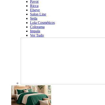
Payot
Ricca
Elseve
Salon Line
Seda
Lola Cosméticos
Colorama
Impala
Ver Tudo