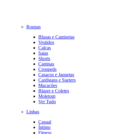
Roupas
Blusas e Camisetas
Vestidos
Calças
Saias
Shorts
Camisas
Croppeds
Casacos e Jaquetas
Cardigans e Sueters
Macacões
Blazer e Coletes
Moletom
Ver Tudo
Linhas
Casual
Íntimo
Fitness