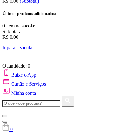
R$ 0,00
(Subtotal)
Últimos produtos adicionados:
0 item
na sacola:
Subtotal:
R$ 0,00
Ir para a sacola
Quantidade: 0
Baixe o App
Cartão e Serviços
Minha conta
0