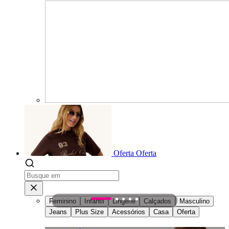
Oferta
Oferta
Feminino
Infantil
Lingerie
Calçados
Masculino
1
2
3
4
5
Jeans
Plus Size
Acessórios
Casa
Oferta