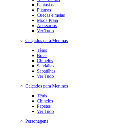
Fantasias
Pijamas
Cuecas e meias
Moda Praia
Acessórios
Ver Tudo
Calçados para Meninas
Tênis
Botas
Chinelos
Sandálias
Sapatilhas
Ver Tudo
Calçados para Meninos
Tênis
Chinelos
Papetes
Ver Tudo
Personagens