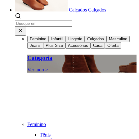
Calçados
Calçados
Feminino
Infantil
Lingerie
Calçados
Masculino
Jeans
Plus Size
Acessórios
Casa
Oferta
Categoria
Ver tudo >
Feminino
Tênis