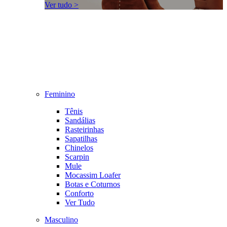
Ver tudo >
Feminino
Tênis
Sandálias
Rasteirinhas
Sapatilhas
Chinelos
Scarpin
Mule
Mocassim Loafer
Botas e Coturnos
Conforto
Ver Tudo
Masculino