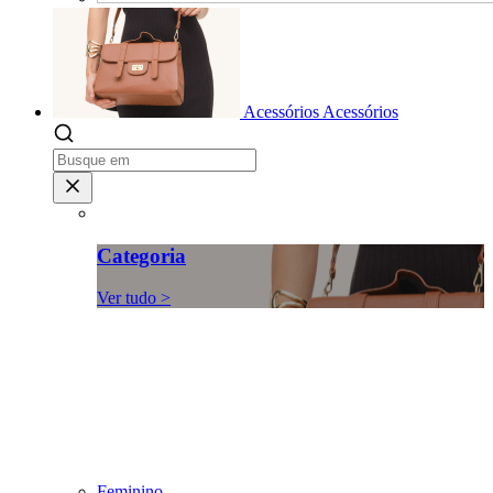
Acessórios
Acessórios
Categoria
Ver tudo >
Feminino