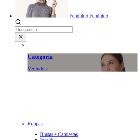
Feminino
Feminino
Categoria
Ver tudo >
Roupas
Blusas e Camisetas
Vestidos