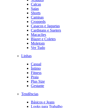
Calças
Saias
Shorts
Camisas
Croppeds
Casacos e Jaquetas
Cardigans e Sueters
Macacões
Blazer e Coletes
Moletom
Ver Tudo
Linhas
Casual
Íntimo
Fitness
Praia
Plus Size
Gestante
Tendências
Básicos e Jeans
Looks para Trabalho