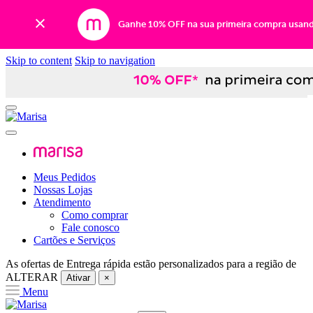
Ganhe 10% OFF na sua primeira compra usan
Skip to content
Skip to navigation
Meus Pedidos
Nossas Lojas
Atendimento
Como comprar
Fale conosco
Cartões e Serviços
As ofertas de
Entrega rápida
estão personalizados para a região de
ALTERAR
Ativar
×
Menu