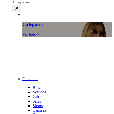
Categoria
Ver tudo >
Feminino
Blusas
Vestidos
Calças
Saias
Shorts
Camisas