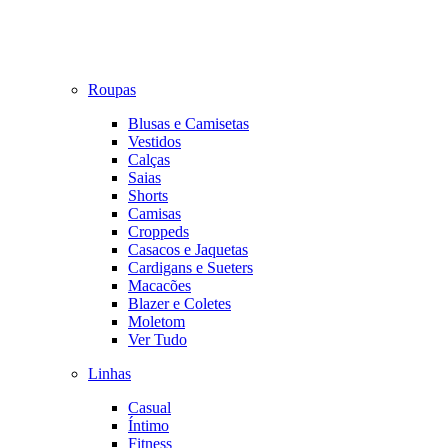
Roupas
Blusas e Camisetas
Vestidos
Calças
Saias
Shorts
Camisas
Croppeds
Casacos e Jaquetas
Cardigans e Sueters
Macacões
Blazer e Coletes
Moletom
Ver Tudo
Linhas
Casual
Íntimo
Fitness