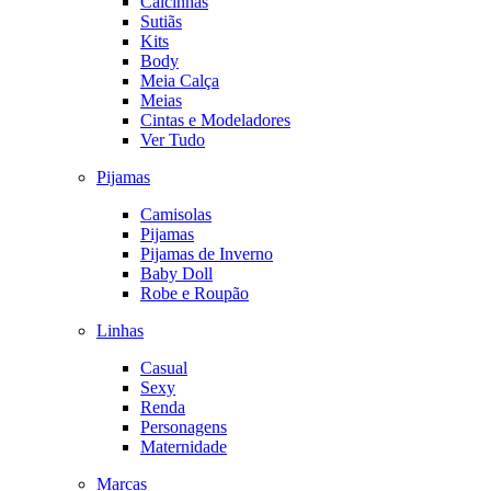
Calcinhas
Sutiãs
Kits
Body
Meia Calça
Meias
Cintas e Modeladores
Ver Tudo
Pijamas
Camisolas
Pijamas
Pijamas de Inverno
Baby Doll
Robe e Roupão
Linhas
Casual
Sexy
Renda
Personagens
Maternidade
Marcas