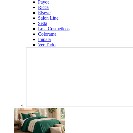
Payot
Ricca
Elseve
Salon Line
Seda
Lola Cosméticos
Colorama
Impala
Ver Tudo