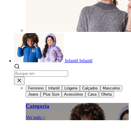
Infantil
Infantil
Feminino
Infantil
Lingerie
Calçados
Masculino
Jeans
Plus Size
Acessórios
Casa
Oferta
Categoria
Ver tudo >