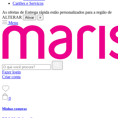
Cartões e Serviços
As ofertas de
Entrega rápida
estão personalizados para a região de
ALTERAR
Ativar
×
Menu
Fazer login
Criar conta
0
Minhas compras