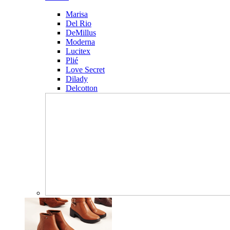
Marisa
Del Rio
DeMillus
Moderna
Lucitex
Plié
Love Secret
Dilady
Delcotton