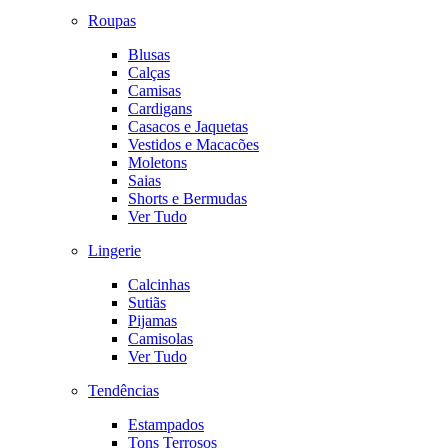
Roupas
Blusas
Calças
Camisas
Cardigans
Casacos e Jaquetas
Vestidos e Macacões
Moletons
Saias
Shorts e Bermudas
Ver Tudo
Lingerie
Calcinhas
Sutiãs
Pijamas
Camisolas
Ver Tudo
Tendências
Estampados
Tons Terrosos