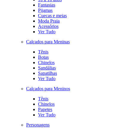
Fantasias
Pijamas
Cuecas e meias
Moda Praia
Acessórios
Ver Tudo
Calçados para Meninas
Tênis
Botas
Chinelos
Sandálias
Sapatilhas
Ver Tudo
Calçados para Meninos
Tênis
Chinelos
Papetes
Ver Tudo
Personagens