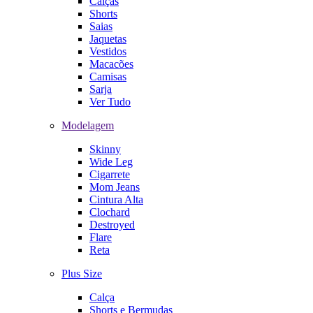
Calças
Shorts
Saias
Jaquetas
Vestidos
Macacões
Camisas
Sarja
Ver Tudo
Modelagem
Skinny
Wide Leg
Cigarrete
Mom Jeans
Cintura Alta
Clochard
Destroyed
Flare
Reta
Plus Size
Calça
Shorts e Bermudas