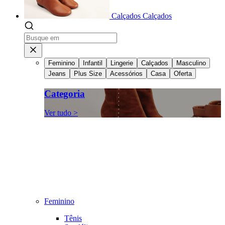
Calçados
Calçados
Feminino
Infantil
Lingerie
Calçados
Masculino
Jeans
Plus Size
Acessórios
Casa
Oferta
Categoria
Ver tudo >
Feminino
Tênis