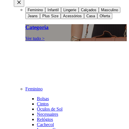
Feminino
Infantil
Lingerie
Calçados
Masculino
Jeans
Plus Size
Acessórios
Casa
Oferta
Categoria
Ver tudo >
Feminino
Bolsas
Cintos
Óculos de Sol
Necessaires
Relógios
Cachecol